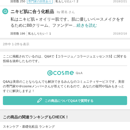
回答数 250
専門家の回答あり
私もしりたい！ 2
2018/2/21
ニキビ肌に合う化粧品
by 匿名 さん
私はニキビ肌＋オイリー肌です。肌に優しいベースメイクをす
るためにBBクリーム、ファンデー…
続きを読む
回答数 196
私もしりたい！ 1
2018/2/16
2件中 1-2件を表示
ここに掲載されているのは、Q&Aで【コラージュ／コラージュエッセンスS】に関する
投稿を抜粋したものです。
Q&Aは美容のことならなんでも解決できるみんなのコミュニティサービスです。美容
の専門家や＠cosmeメンバーさんが答えてくれるので、あなたの疑問や悩みもきっと
すぐに解決しますよ！
この商品についてQ&Aで質問する
この商品の関連ランキングもCHECK！
スキンケア・基礎化粧品 ランキング