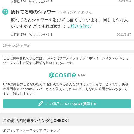
回答数 134
私もしりたい！ 1
2022/1/8
疲れてる時のシャワー
by そら(^O^)☆彡 さん
疲れてるとシャワーを浴びずに寝てしまいます。同じような人
いますか？ どうすれば疲れて…
続きを読む
回答数 176
私もしりたい！ 3
2021/7/27
2件中 1-2件を表示
ここに掲載されているのは、Q&Aで【ザボディショップ／ホワイトムスク バス＆シャ
ワージェル】に関する投稿を抜粋したものです。
Q&Aは美容のことならなんでも解決できるみんなのコミュニティサービスです。美容
の専門家や＠cosmeメンバーさんが答えてくれるので、あなたの疑問や悩みもきっと
すぐに解決しますよ！
この商品についてQ&Aで質問する
この商品の関連ランキングもCHECK！
ボディケア・オーラルケア ランキング