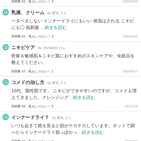
回答数 82
私もしりたい！ 3
2025/4/13
乳液、クリーム
by 匿名 さん
ベタベタしない インナードライにもいい 保湿はされる ニキビ
にも◯ 低刺激 …
続きを読む
回答数 83
私もしりたい！ 3
2024/11/1
ニキビケア
by 25256004 さん
乾燥＆敏感肌＆ニキビ肌におすすめのスキンケアや、化粧品を
教えてください。
回答数 47
私もしりたい！ 1
2024/5/17
コメドの治し方
by 匿名 さん
10代、脂性肌です。 ニキビができやすいのですが、コメドも増
えてきました、クレンジング…
続きを読む
回答数 56
私もしりたい！ 0
2022/1/4
インナードライ？
by 匿名 さん
いつも起きて鏡を見ると顔がテカテカしています。ネットで調
べたらインナードライ肌っぽかっ…
続きを読む