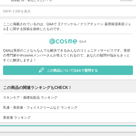
回答数 32
私もしりたい！ 0
2020/8/2
5件中 1-5件を表示
ここに掲載されているのは、Q&Aで【ファンケル／クリアチューン 薬用保湿美容ジェ
ル】に関する投稿を抜粋したものです。
Q&Aは美容のことならなんでも解決できるみんなのコミュニティサービスです。美容
の専門家や＠cosmeメンバーさんが答えてくれるので、あなたの疑問や悩みもきっと
すぐに解決しますよ！
この商品についてQ&Aで質問する
この商品の関連ランキングもCHECK！
スキンケア・基礎化粧品 ランキング
乳液・美容液・フェイスクリームなど ランキング
美容液 ランキング