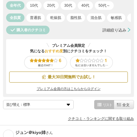
全年代
10代
20代
30代
40代
50代～
全肌質
普通肌
乾燥肌
脂性肌
混合肌
敏感肌
ア
購入者のクチコミ
詳細絞り込み
プレミアム会員限定
気になる
おすすめ度
別にクチコミをチェック！
最大30日間無料でお試し！
プレミアム会員の方はこちらからログイン
並び替え：
リスト
全文
クチコミ・ランキングに関する取り組み
ジュン＠kiyo姉
さん