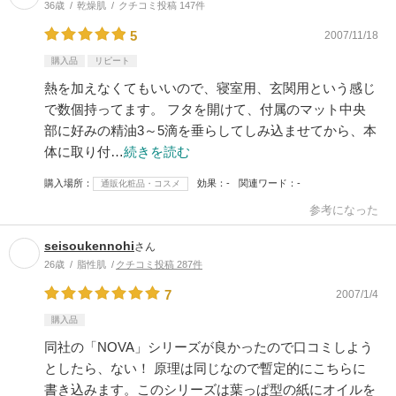
36歳
乾燥肌
クチコミ投稿 147件
5
2007/11/18
購入品
リピート
熱を加えなくてもいいので、寝室用、玄関用という感じ
で数個持ってます。 フタを開けて、付属のマット中央
部に好みの精油3～5滴を垂らしてしみ込ませてから、本
体に取り付…
続きを読む
購入場所
効果
-
関連ワード
-
通販化粧品・コスメ
参考になった
seisoukennohi
さん
26歳
脂性肌
クチコミ投稿 287件
7
2007/1/4
購入品
同社の「NOVA」シリーズが良かったので口コミしよう
としたら、ない！ 原理は同じなので暫定的にこちらに
書き込みます。このシリーズは葉っぱ型の紙にオイルを