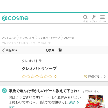
@cosme
アットコスメ
クレオパトラ
クレオパトラソープ
Q&A一覧
クレオパトラ / クレオパトラソープ Q&A一覧
Q&A一覧
商品TOP
クレオパトラ
クレオパトラソープ
0
評価グラフ
家族で遊んだ懐かしのゲーム教えて下され♪
by 枕縦女 さん
おはようございます( *・ω・)ノ 夏休みもいよい
よ終わりですね～。 (慌てて宿題やっ)…
続きを
読む