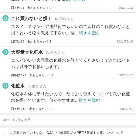
回答数 71
私もしりたい！ 2
2022/2/13
これ買わないと損！
by 匿名 さん
コスメ、スキンケア用品何でもいいので皆様のこれ買わないと
損！という物を教えて下さい。理…
続きを読む
回答数 89
私もしりたい！ 1
2021/12/15
大容量☆化粧水
by 匿名 さん
コスパのいい大容量の化粧水を教えてください！できればハト
ムギ以外でお願いします。
回答数 171
私もしりたい！ 4
2021/9/27
化粧水
by 匿名 さん
化粧水を体に塗りたいので、たっぷり使えてコスパも良い化粧
水を探しています。何かおすすめ…
続きを読む
回答数 143
私もしりたい！ 3
2021/7/1
4件中 1-4件を表示
ここに掲載されているのは、Q&Aで【無印良品／PET詰替ボトル用ポンプヘッド