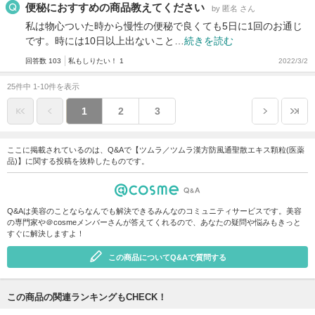
便秘におすすめの商品教えてください
by 匿名 さん
私は物心ついた時から慢性の便秘で良くても5日に1回のお通じ
です。時には10日以上出ないこと…
続きを読む
回答数 103
私もしりたい！ 1
2022/3/2
25件中 1-10件を表示
1
2
3
ここに掲載されているのは、Q&Aで【ツムラ／ツムラ漢方防風通聖散エキス顆粒(医薬
品)】に関する投稿を抜粋したものです。
Q&Aは美容のことならなんでも解決できるみんなのコミュニティサービスです。美容
の専門家や＠cosmeメンバーさんが答えてくれるので、あなたの疑問や悩みもきっと
すぐに解決しますよ！
この商品についてQ&Aで質問する
この商品の関連ランキングもCHECK！