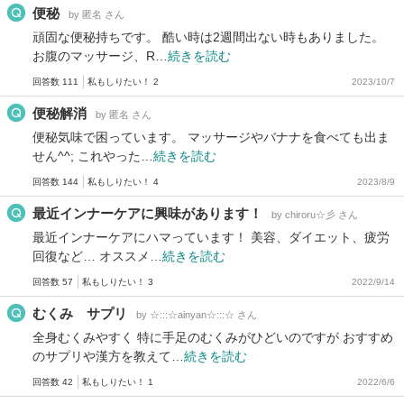
便秘
by 匿名 さん
頑固な便秘持ちです。 酷い時は2週間出ない時もありました。
お腹のマッサージ、R…
続きを読む
回答数 111
私もしりたい！ 2
2023/10/7
便秘解消
by 匿名 さん
便秘気味で困っています。 マッサージやバナナを食べても出ま
せん^^; これやった…
続きを読む
回答数 144
私もしりたい！ 4
2023/8/9
最近インナーケアに興味があります！
by chiroru☆彡 さん
最近インナーケアにハマっています！ 美容、ダイエット、疲労
回復など… オススメ…
続きを読む
回答数 57
私もしりたい！ 3
2022/9/14
むくみ サプリ
by ☆:::☆ainyan☆:::☆ さん
全身むくみやすく 特に手足のむくみがひどいのですが おすすめ
のサプリや漢方を教えて…
続きを読む
回答数 42
私もしりたい！ 1
2022/6/6