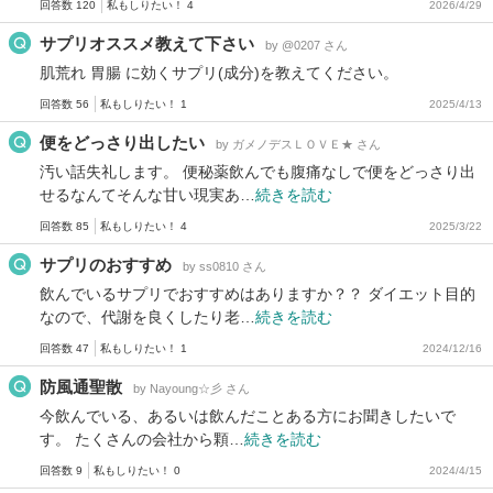
回答数 120
私もしりたい！ 4
2026/4/29
サプリオススメ教えて下さい
by @0207 さん
肌荒れ 胃腸 に効くサプリ(成分)を教えてください。
回答数 56
私もしりたい！ 1
2025/4/13
便をどっさり出したい
by ガメノデスＬＯＶＥ★ さん
汚い話失礼します。 便秘薬飲んでも腹痛なしで便をどっさり出
せるなんてそんな甘い現実あ…
続きを読む
回答数 85
私もしりたい！ 4
2025/3/22
サプリのおすすめ
by ss0810 さん
飲んでいるサプリでおすすめはありますか？？ ダイエット目的
なので、代謝を良くしたり老…
続きを読む
回答数 47
私もしりたい！ 1
2024/12/16
防風通聖散
by Nayoung☆彡 さん
今飲んでいる、あるいは飲んだことある方にお聞きしたいで
す。 たくさんの会社から顆…
続きを読む
回答数 9
私もしりたい！ 0
2024/4/15