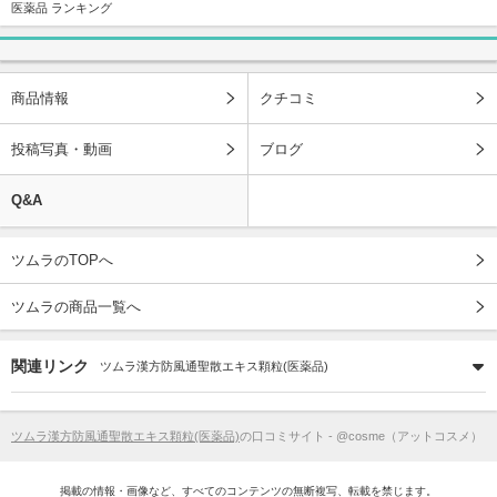
医薬品 ランキング
商品情報
クチコミ
投稿写真・動画
ブログ
Q&A
ツムラのTOPへ
ツムラの商品一覧へ
関連リンク
ツムラ漢方防風通聖散エキス顆粒(医薬品)
ツムラ漢方防風通聖散エキス顆粒(医薬品)
の口コミサイト - @cosme（アットコスメ）
掲載の情報・画像など、すべてのコンテンツの無断複写、転載を禁じます。