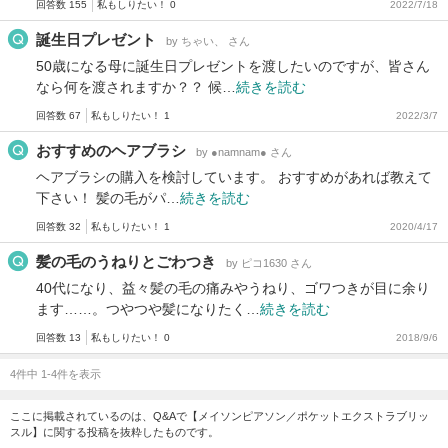
回答数 155
私もしりたい！ 0
2022/7/18
誕生日プレゼント
by ちゃい、 さん
50歳になる母に誕生日プレゼントを渡したいのですが、皆さん
なら何を渡されますか？？ 候…
続きを読む
回答数 67
私もしりたい！ 1
2022/3/7
おすすめのヘアブラシ
by ●namnam● さん
ヘアブラシの購入を検討しています。 おすすめがあれば教えて
下さい！ 髪の毛がパ…
続きを読む
回答数 32
私もしりたい！ 1
2020/4/17
髪の毛のうねりとごわつき
by ピコ1630 さん
40代になり、益々髪の毛の痛みやうねり、ゴワつきが目に余り
ます……。つやつや髪になりたく…
続きを読む
回答数 13
私もしりたい！ 0
2018/9/6
4件中 1-4件を表示
ここに掲載されているのは、Q&Aで【メイソンピアソン／ポケットエクストラブリッ
スル】に関する投稿を抜粋したものです。