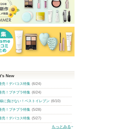
t's New
発売！デパコス特集
(6/24)
発売！プチプラ特集
(6/24)
線に負けない！ベストイレブン
(6/10)
発売！プチプラ特集
(5/28)
発売！デパコス特集
(5/27)
もっとみる