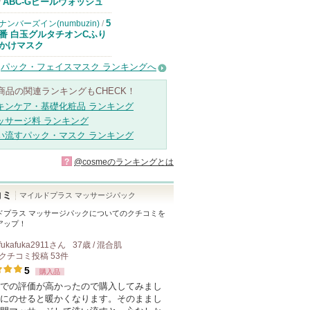
ドクターケイか
ABC-Gピールウォッシュ
/
らのお知らせが
あります
5
ナンバーズイン(numbuzin)
/
番 白玉グルタチオンCふり
かけマスク
パック・フェイスマスク ランキングへ
商品の関連ランキングもCHECK！
キンケア・基礎化粧品 ランキング
ッサージ料 ランキング
い流すパック・マスク ランキング
?
@cosmeのランキングとは
コミ
マイルドプラス マッサージパック
ドプラス マッサージパック
についてのクチコミを
アップ！
fukafuka2911
さん
37歳 / 混合肌
クチコミ投稿
53
件
5
購入品
での評価が高かったので購入してみまし
にのせると暖かくなります。そのままし