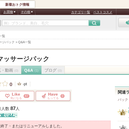
新着おトク情報
お買物
その他
カテゴリ一覧
ベストコスメ
一覧
ージパック
>
Q&A一覧
マッサージパック
真・動画
Q&A
ブログ
(0)
(1)
(0)
0
-pt
関連
Like
Have
87
0
気になる
もってる
パック
87
目人数
人
で絞り込む
産終了・またはリニューアルしました。