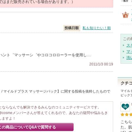
ではまだ販売されている場合があります。）
投稿日順
私も知りたい！順
この
ス
マ
ハント゛マッサーシ゛やコロコロローラーを使用し…
洗
2011/1/3 00:19
クチ
マイル
 / マイルドプラス マッサージパック】に関する投稿を抜粋したもので
ピック
ことならなんでも解決できるみんなのコミュニティサービスです。
@cosmeメンバーさんが答えてくれるので、あなたの疑問や悩みもき
しますよ！
こちら
この商品についてQ&Aで質問する
た。肌