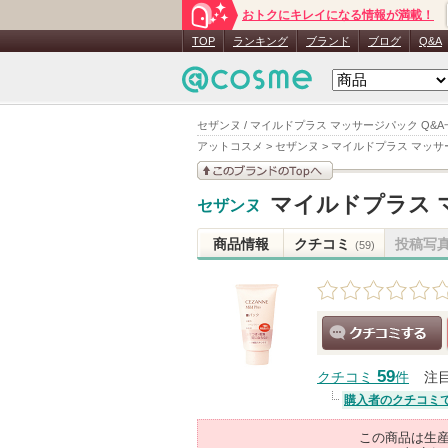
おトクにキレイになる情報が満載！
TOP
ランキング
ブランド
ブログ
Q&A
セザンヌ / マイルドプラス マッサージパック Q&A
アットコスメ
>
セザンヌ
>
マイルドプラス マッサ
このブランドの情報を
マイルドプラス 
セザンヌ
見る
商品情報
クチコミ
投稿写
(59)
クチコミする
59
クチコミ
件
注
購入者のクチコミ
この商品は生