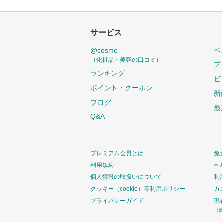
サービス
@cosme
ベ
（化粧品・美容の口コミ）
プ
ランキング
ビ
ポイント・クーポン
新
ブログ
最
Q&A
プレミアム会員とは
免
利用規約
ヘ
個人情報の取扱いについて
利
クッキー（cookie）等利用ポリシー
カ
プライバシーガイド
現
（