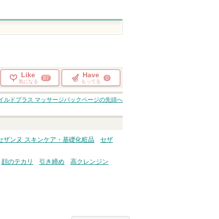
Like
Have
87
0
気になる
もってる
イルドプラス マッサージパック
ページの先頭へ
セザンヌ スキンケア・基礎化粧品
セザ
顔のテカリ
引き締め
高クレンジン