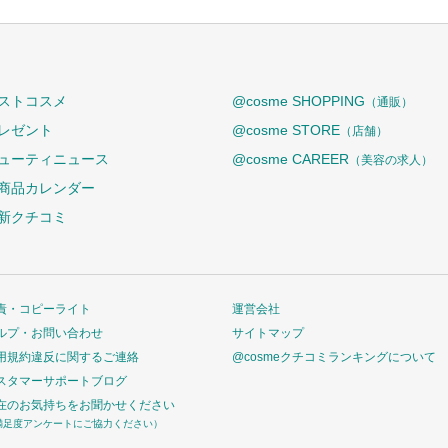
ストコスメ
@cosme SHOPPING
（通販）
レゼント
@cosme STORE
（店舗）
ューティニュース
@cosme CAREER
（美容の求人）
商品カレンダー
新クチコミ
責・コピーライト
運営会社
ルプ・お問い合わせ
サイトマップ
用規約違反に関するご連絡
@cosmeクチコミランキングについて
スタマーサポートブログ
在のお気持ちをお聞かせください
満足度アンケートにご協力ください）