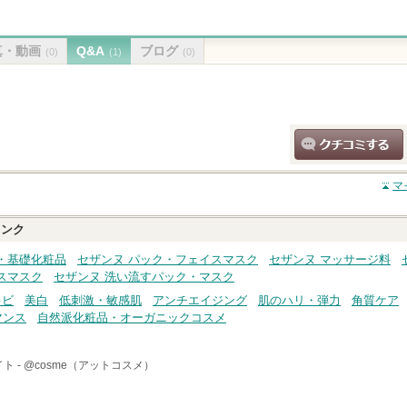
真・動画
Q&A
ブログ
(0)
(1)
(0)
クチコミする
マ
ンク
・基礎化粧品
セザンヌ パック・フェイスマスク
セザンヌ マッサージ料
スマスク
セザンヌ 洗い流すパック・マスク
キビ
美白
低刺激・敏感肌
アンチエイジング
肌のハリ・弾力
角質ケア
マンス
自然派化粧品・オーガニックコスメ
ト -
@cosme（アットコスメ）