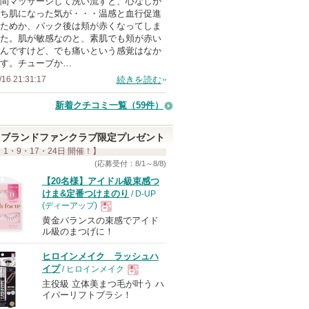
間マッサージして洗い流すと、心なしか
ち肌になった気が・・・温感と血行促進
ためか、パック後は頬が赤くなってしま
た。肌が敏感なのと、素肌でも頬が赤い
んですけど、でも痛いという感覚はなか
す。チューブか…
/16 21:31:17
続きを読む
新着クチコミ一覧
（59件）
ブランドファンクラブ限定プレゼント
 1・9・17・24日 開催！】
(応募受付：8/1～8/8)
【20名様】アイドル級束感つ
けま&定番つけまのり
/ D-UP
(ディーアップ)
黄金バランスの束感でアイド
現
ル級のまつげに！
ヒロインメイク ラッシュハ
品
イプ
/ ヒロインメイク
主役級 立体美まつ毛が叶う ハ
現
イパーリフトブラシ！