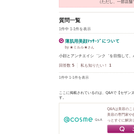
（ただし、一部店舗
質問一覧
1件中 1-1件を表示
薄肌用美顔ﾏｯｻｰｼﾞについて
by ★ミルル★
さん
小顔とアンチエイシ゛ンク゛を目指して、
回答数
5
私も知りたい！
1
1件中 1-1件を表示
ここに掲載されているのは、Q&Aで【セザンヌ
す。
Q&Aは美容の
美容の専門家や
っとすぐに解決