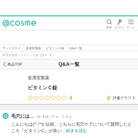
@cosme
アットコスメ
皇漢堂製薬
ビタミンＣ錠
Q&A一覧
皇漢堂製薬 / ビタミンＣ錠 Q&A一覧
Q&A一覧
商品TOP
皇漢堂製薬
ビタミンＣ錠
0
評価グラフ
毛穴には…
by まゆこ(*´ω｀*) さん
こんにちは(^-^*)/ 以前、こちらに毛穴ケアについて質問したと
ころ『ビタミンC』が良い…
続きを読む