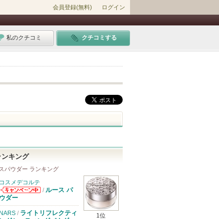
会員登録(無料)
ログイン
私のクチコミ
クチコミする
ランキング
スパウダー ランキング
コスメデコルテ
ルース パ
/
コスメデコルテ
ウダー
からのお知らせ
があります
ライトリフレクティ
NARS
/
1位