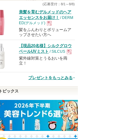
(応募受付：8/1～8/8)
美髪を育むデルメッドのヘア
エッセンスをお届け！
/ DERM
ED(デルメッド)
髪をふんわりとボリュームア
現
ップさせたい方へ
【現品20名様】シルクグロウ
品
ベールUVミスト
/ SILCUS
紫外線対策とうるおいを両
現
立！
品
プレゼントをもっとみる
トピックス