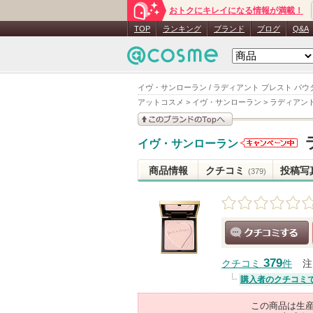
おトクにキレイになる情報が満載！
TOP
ランキング
ブランド
ブログ
Q&A
イヴ・サンローラン / ラディアント プレスト パウダ
アットコスメ
>
イヴ・サンローラン
>
ラディアント
このブランドの情報を
イヴ・サンローラン
見る
イヴ・サン
ローランか
商品情報
クチコミ
投稿写
(379)
らのお知ら
せがありま
す
クチコミする
379
クチコミ
件
注
購入者のクチコミ
この商品は生