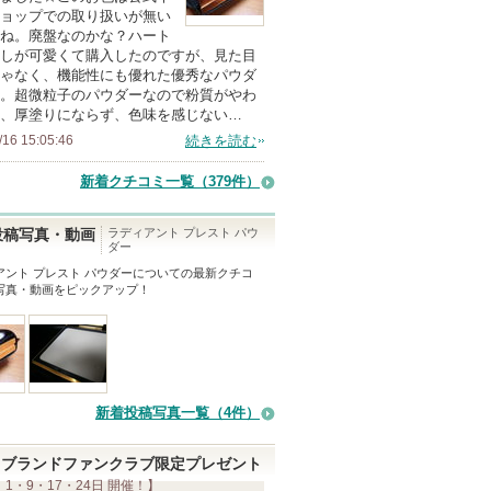
の
ョップでの取り扱いが無い
ね。廃盤なのかな？ハート
メ
しが可愛くて購入したのですが、見た目
ン
ゃなく、機能性にも優れた優秀なパウダ
バ
。超微粒子のパウダーなので粉質がやわ
、厚塗りにならず、色味を感じない…
ー
/16 15:05:46
続きを読む
に
お
新着クチコミ一覧
（379件）
気
に
ラディアント プレスト パウ
投稿写真・動画
ダー
入
アント プレスト パウダー
についての最新クチコ
り
写真・動画をピックアップ！
登
録
さ
れ
て
新着投稿写真一覧（4件）
い
ま
ブランドファンクラブ限定プレゼント
 1・9・17・24日 開催！】
す