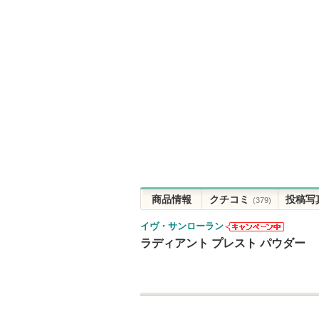
商品情報
クチコミ
投稿写
(379)
イヴ・サンローラン
イヴ・サンロ
ラディアント プレスト パウダー
ーランからの
お知らせがあ
ります