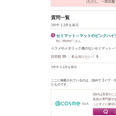
（ただし、一部店舗
質問一覧
1件中 1-1件を表示
セミマット～マットのピンクハイ
by :::Momo*:::
さん
☆ラメやメタリック感のないセミマット～
回答数
55
私も知りたい！
0
1件中 1-1件を表示
ここに掲載されているのは、Q&Aで【イヴ・サ
たものです。
Q&Aは美容の
美容の専門家や
っとすぐに解決