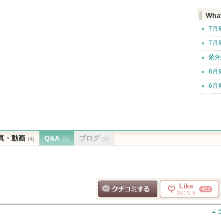
Wha
7月
7月
紫外
6月
6月
真・動画
Q&A
ブログ
(4)
(1)
(0)
Like
453
気になる
クチコミする