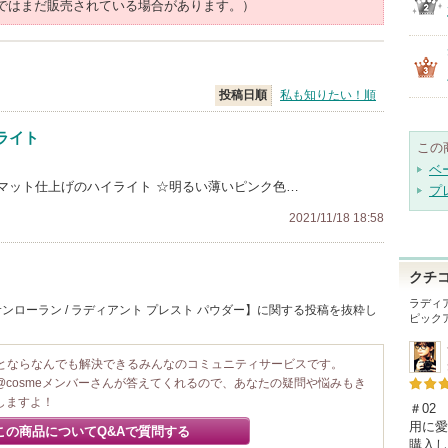
ではまだ販売されている場合があります。）
投稿日順
私も知りたい！順
ライト
この
ベ
マット仕上げのハイライト ☆明るい薄いピンク色…
プ
2021/11/18 18:58
クチ
ラディ
ンローラン / ラディアント プレスト パウダー】に関する投稿を抜粋し
ピック
ことならなんでも解決できるみんなのコミュニティサービスです。
@cosmeメンバーさんが答えてくれるので、あなたの疑問や悩みもき
しますよ！
＃02
用に愛
この商品についてQ&Aで質問する
購入し