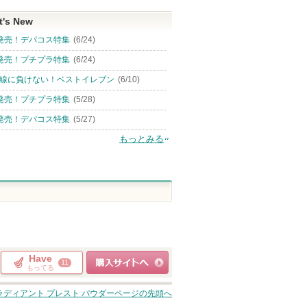
t's New
発売！デパコス特集
(6/24)
発売！プチプラ特集
(6/24)
線に負けない！ベストイレブン
(6/10)
発売！プチプラ特集
(5/28)
発売！デパコス特集
(5/27)
もっとみる
Have
11
もってる
ショッピングサイト
ラディアント プレスト パウダー
ページの先頭へ
へ