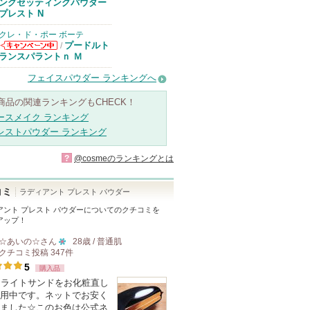
ングセッティングパウダー
プレスト N
クレ・ド・ポー ボーテ
プードルト
/
クレ・ド・ポー
ランスパラントｎ Ｍ
ボーテからのお
知らせがありま
フェイスパウダー ランキングへ
す
商品の関連ランキングもCHECK！
ースメイク ランキング
レストパウダー ランキング
?
@cosmeのランキングとは
コミ
ラディアント プレスト パウダー
アント プレスト パウダー
についてのクチコミを
アップ！
☆あいの☆
さん
28歳 / 普通肌
クチコミ投稿
347
件
10
5
購入品
人
 ライトサンドをお化粧直し
以
用中です。ネットでお安く
上
ました☆このお色は公式ネ