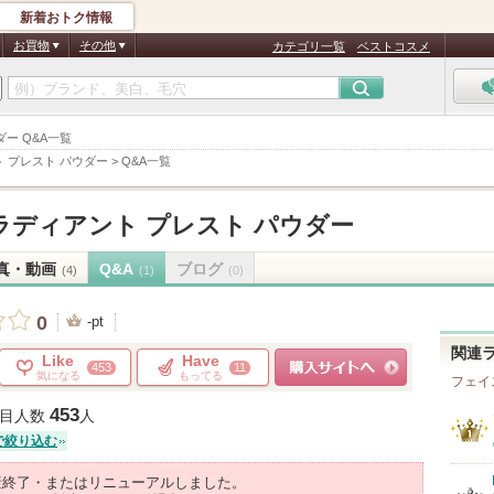
新着おトク情報
お買物
その他
カテゴリ一覧
ベストコスメ
ー Q&A一覧
 プレスト パウダー
>
Q&A一覧
ラディアント プレスト パウダー
真・動画
Q&A
ブログ
(4)
(1)
(0)
0
-pt
関連
Like
Have
453
11
気になる
もってる
フェイ
ショッピングサイトへ
453
目人数
人
で絞り込む
産終了・またはリニューアルしました。