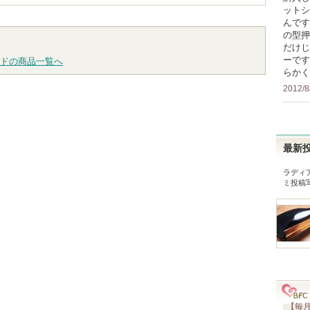
ットシ
んです
の型押
だけじ
ーです
ドの商品一覧へ
らかく
2012/8
最新
ラディ
ミ投稿
【毎月