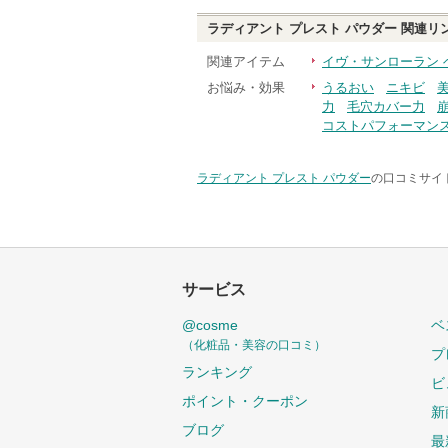
ラディアント プレスト パウダー
関連リ
関連アイテム
イヴ・サンローラン 
お悩み・効果
うるおい
ニキビ
力
毛穴カバー力
コストパフォーマン
ラディアント プレスト パウダー
の口コミサイト
サービス
@cosme
ベ
（化粧品・美容の口コミ）
プ
ランキング
ビ
ポイント・クーポン
新
ブログ
最