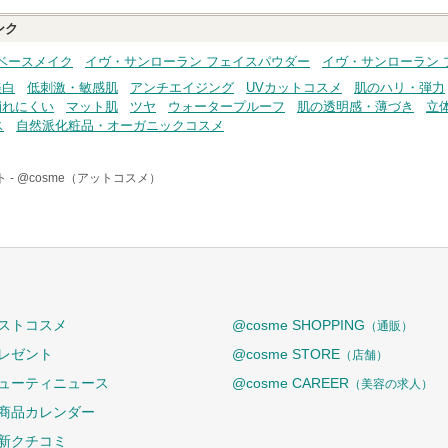
ンク
ベースメイク
イヴ・サンローラン フェイスパウダー
イヴ・サンローラン 
美白
低刺激・敏感肌
アンチエイジング
UVカットコスメ
肌のハリ・弾力
崩れにくい
マット肌
ツヤ
ウォータープルーフ
肌の透明感・薄づき
立
ス
自然派化粧品・オーガニックコスメ
 -
@cosme（アットコスメ）
ストコスメ
@cosme SHOPPING
（通販）
レゼント
@cosme STORE
（店舗）
ューティニュース
@cosme CAREER
（美容の求人）
商品カレンダー
新クチコミ