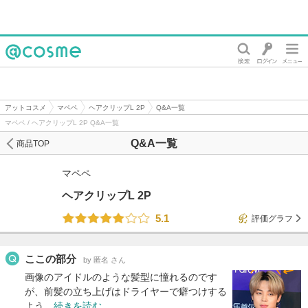
@cosme
アットコスメ
マペペ
ヘアクリップL 2P
Q&A一覧
マペペ / ヘアクリップL 2P Q&A一覧
Q&A一覧
商品TOP
マペペ
ヘアクリップL 2P
5.1
評価グラフ
ここの部分
by 匿名 さん
画像のアイドルのような髪型に憧れるのです
が、前髪の立ち上げはドライヤーで癖つけする
よう…
続きを読む