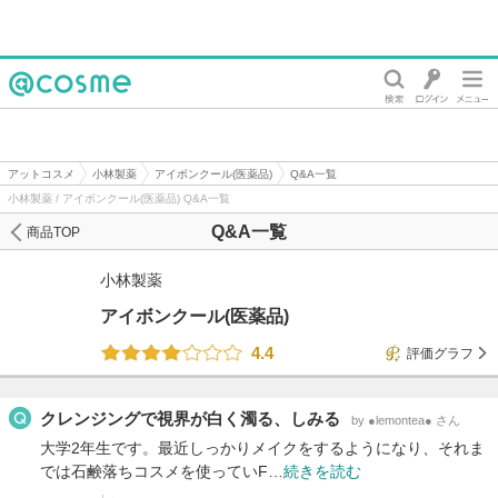
@cosme
アットコスメ
小林製薬
アイボンクール(医薬品)
Q&A一覧
小林製薬 / アイボンクール(医薬品) Q&A一覧
Q&A一覧
商品TOP
小林製薬
アイボンクール(医薬品)
4.4
評価グラフ
クレンジングで視界が白く濁る、しみる
by ●lemontea● さん
大学2年生です。最近しっかりメイクをするようになり、それま
では石鹸落ちコスメを使っていF…
続きを読む