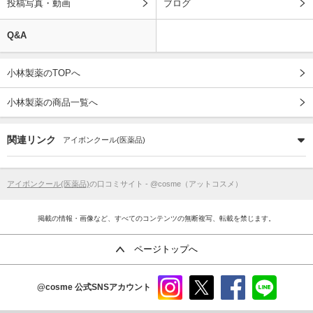
投稿写真・動画
ブログ
Q&A
小林製薬のTOPへ
小林製薬の商品一覧へ
関連リンク
アイボンクール(医薬品)
アイボンクール(医薬品)
の口コミサイト - @cosme（アットコスメ）
掲載の情報・画像など、すべてのコンテンツの無断複写、転載を禁じます。
ページトップへ
@cosme
公式SNSアカウント
instag
x
faceb
line