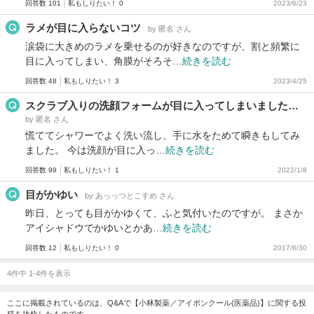
回答数 101
私もしりたい！ 0
2023/6/23
ラメが目に入らないコツ
by 匿名 さん
涙袋に大きめのラメを乗せるのが好きなのですが、割と頻繁に
目に入ってしまい、角膜がそろそ…
続きを読む
回答数 48
私もしりたい！ 3
2023/4/25
スクラブ入りの洗顔フォームが目に入ってしまいました…
by 匿名 さん
慌ててシャワーでよく洗い流し、手に水をためて瞬きもしてみ
ました。 今は洗顔が目に入っ…
続きを読む
回答数 99
私もしりたい！ 1
2022/1/8
目がかゆい
by あっっつとこすめ さん
昨日、とっても目がかゆくて、ふと気付いたのですが。 まさか
アイシャドウでかゆいとかあ…
続きを読む
回答数 12
私もしりたい！ 0
2017/6/30
4件中 1-4件を表示
ここに掲載されているのは、Q&Aで【小林製薬／アイボンクール(医薬品)】に関する投
稿を抜粋したものです。