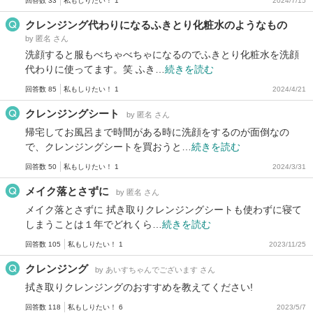
回答数 33
私もしりたい！ 1
2024/7/15
クレンジング代わりになるふきとり化粧水のようなもの
by 匿名 さん
洗顔すると服もべちゃべちゃになるのでふきとり化粧水を洗顔
代わりに使ってます。笑 ふき…
続きを読む
回答数 85
私もしりたい！ 1
2024/4/21
クレンジングシート
by 匿名 さん
帰宅してお風呂まで時間がある時に洗顔をするのが面倒なの
で、クレンジングシートを買おうと…
続きを読む
回答数 50
私もしりたい！ 1
2024/3/31
メイク落とさずに
by 匿名 さん
メイク落とさずに 拭き取りクレンジングシートも使わずに寝て
しまうことは１年でどれくら…
続きを読む
回答数 105
私もしりたい！ 1
2023/11/25
クレンジング
by あいすちゃんでございます さん
拭き取りクレンジングのおすすめを教えてください!
回答数 118
私もしりたい！ 6
2023/5/7