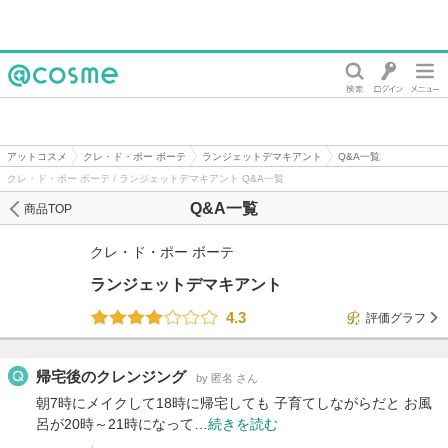
@cosme
アットコスメ
クレ・ド・ポー ボーテ
ランジェットデマキアント
Q&A一覧
クレ・ド・ポー ボーテ / ランジェットデマキアント Q&A一覧
Q&A一覧
商品TOP
クレ・ド・ポー ボーテ
ランジェットデマキアント
4.3
評価グラフ
帰宅後のクレンジング
by 匿名 さん
朝7時にメイクして18時に帰宅しても 子育てしながらだと お風
呂が20時～21時になって…
続きを読む