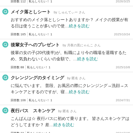
回答数 112
私もしりたい！ 1
2026/3/25
メイク落としシート
by しゅんてぃー さん
おすすめのメイク落としシートありますか？ メイクの授業が有
る日は使うことが多いので使…
続きを読む
回答数 165
私もしりたい！ 1
2025/10/24
後輩女子へのプレゼント
by 月夜の黒にゃんこ さん
後輩の女の子(20代後半)が、転職により今の職場を退職するた
め、気負わないくらいの金額で、…
続きを読む
回答数 88
私もしりたい！ 1
2025/10/8
クレンジングのタイミング
by 匿名 さん
に悩んでいます。 普段、お風呂の際にクレンジング→洗顔→ス
キンケアとするのですが、寝…
続きを読む
回答数 106
私もしりたい！ 1
2024/7/31
夜行バス スキンケア
by 匿名 さん
こんばんは☆ 夜行バスに初めて乗ります。 皆さんスキンケアは
どうしてますか？ 差…
続きを読む