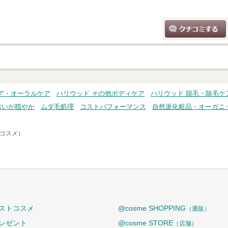
クチコミする
ア・オーラルケア
ハリウッド その他ボディケア
ハリウッド 脱毛・除毛ケ
おいが穏やか
ムダ毛処理
コストパフォーマンス
自然派化粧品・オーガニ
トコスメ）
ストコスメ
@cosme SHOPPING
（通販）
レゼント
@cosme STORE
（店舗）