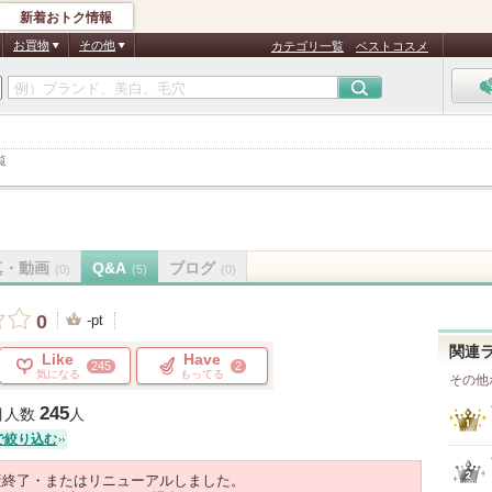
新着おトク情報
お買物
その他
カテゴリ一覧
ベストコスメ
覧
真・動画
Q&A
ブログ
(0)
(5)
(0)
0
-pt
関連
Like
Have
245
2
気になる
もってる
その他
245
目人数
人
で絞り込む
産終了・またはリニューアルしました。