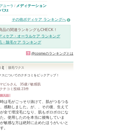
メディテーション
アユーラ
/
バスt
その他ボディケア ランキングへ
商品の関連ランキングもCHECK！
ディケア・オーラルケア ランキング
毛・除毛ケア ランキング
?
@cosmeのランキングとは
コミ
脱毛ワクス
クス
についてのクチコミをピックアップ！
マピル
さん
35歳 / 敏感肌
クチコミ投稿
23
件
購入品
時は毛がごっそり抜けて、肌がつるつる
、感動しました。が、、その後、生えて
が全て埋没毛になり、肌もボロボロにな
た。使用したのを本当に後悔していま
が敏感な方は絶対に止めたほうがいいと
す。