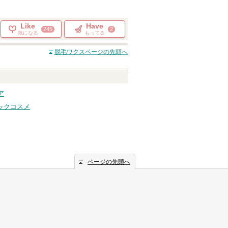
Like
Have
245
2
気になる
もってる
脱毛ワクス
ページの先頭へ
ア
ックコスメ
ページの先頭へ