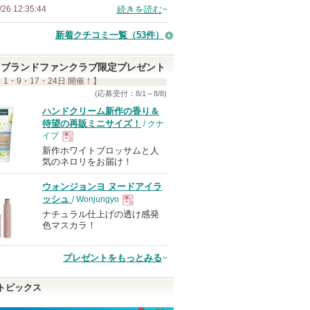
/26 12:35:44
続きを読む
新着クチコミ一覧
（53件）
ブランドファンクラブ限定プレゼント
 1・9・17・24日 開催！】
(応募受付：8/1～8/8)
ハンドクリーム新作の香り＆
待望の再販ミニサイズ！
/ クナ
イプ
新作ホワイトブロッサムと人
現
気のネロリをお届け！
ウォンジョンヨ ヌードアイラ
品
ッシュ
/ Wonjungyo
ナチュラル仕上げの透け感発
現
色マスカラ！
品
プレゼントをもっとみる
トピックス