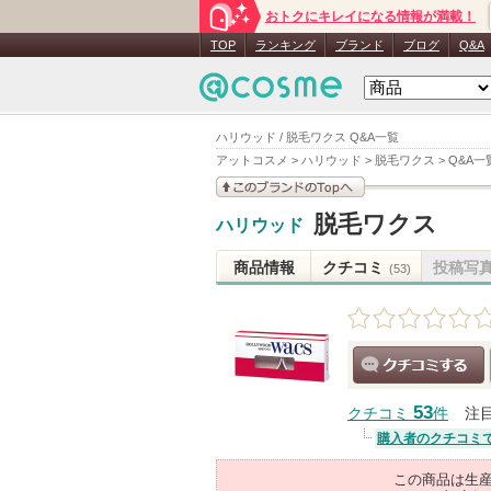
おトクにキレイになる情報が満載！
TOP
ランキング
ブランド
ブログ
Q&A
ハリウッド / 脱毛ワクス Q&A一覧
アットコスメ
>
ハリウッド
>
脱毛ワクス
>
Q&A一
このブランドの情報を
脱毛ワクス
ハリウッド
見る
商品情報
クチコミ
投稿写
(53)
クチコミする
53
クチコミ
件
注
購入者のクチコミ
この商品は生