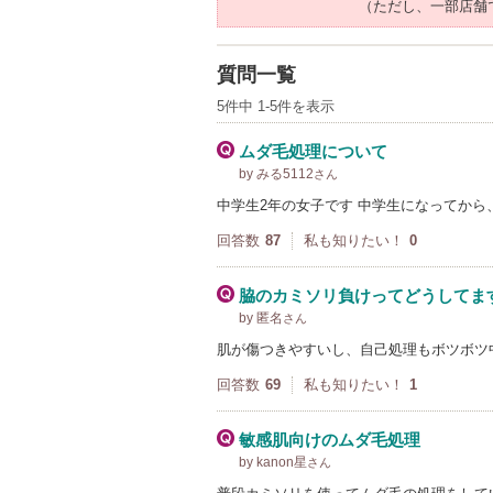
（ただし、一部店舗
質問一覧
5件中 1-5件を表示
ムダ毛処理について
by みる5112
さん
中学生2年の女子です 中学生になってから
回答数
87
私も知りたい！
0
脇のカミソリ負けってどうしてま
by 匿名
さん
肌が傷つきやすいし、自己処理もボツボツ
回答数
69
私も知りたい！
1
敏感肌向けのムダ毛処理
by kanon星
さん