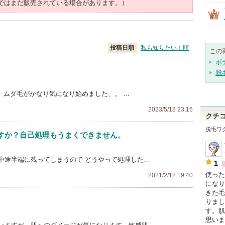
ではまだ販売されている場合があります。）
投稿日順
私も知りたい！順
この
ボ
脱
、ムダ毛がかなり気になり始めました、。 …
2023/5/18 23:16
クチ
脱毛ワ
すか？自己処理もうまくできません。
中途半端に残ってしまうので どうやって処理した…
1
使った
2021/2/12 19:40
になり
きた毛
りまし
す。肌
思いま