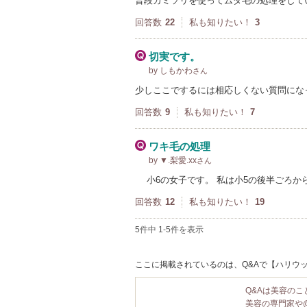
普段カミソリを使ってムダ毛の処理をして
回答数
22
私も知りたい！
3
切実です。
by しもかわ
さん
少しここでするには相応しくない質問にな
回答数
9
私も知りたい！
7
ワキ毛の処理
by ▼.梨愛.xx
さん
小6の女子です。 私は小5の後半ごろか
回答数
12
私も知りたい！
19
5件中 1-5件を表示
ここに掲載されているのは、Q&Aで【ハリウッ
Q&Aは美容の
美容の専門家や