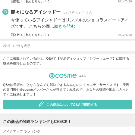
回答数 4
私もしりたい！ 0
2014/5/29
艶々になるアイシャドー
by さきちゃ＊ さん
今使っているアイシャドーはリンメルのショコラスイートアイ
ズです。 こちらの商…
続きを読む
回答数 4
私もしりたい！ 1
2012/1/26
2件中 1-2件を表示
ここに掲載されているのは、Q&Aで【ザボディショップ／シマーキューブ】に関する
投稿を抜粋したものです。
Q&Aは美容のことならなんでも解決できるみんなのコミュニティサービスです。美容
の専門家や＠cosmeメンバーさんが答えてくれるので、あなたの疑問や悩みもきっと
すぐに解決しますよ！
この商品についてQ&Aで質問する
この商品の関連ランキングもCHECK！
メイクアップ ランキング