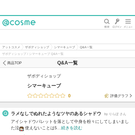
@cosme
アットコスメ
ザボディショップ
シマーキューブ
Q&A一覧
ザボディショップ / シマーキューブ Q&A一覧
Q&A一覧
商品TOP
ザボディショップ
シマーキューブ
0
評価グラフ
ラメなしでぬれたようなツヤのあるシャドウ
by りらぽ さん
アイシャドウパレットを落として中身を粉々にしてしまいまし
た泣
使えないことは5…
続きを読む