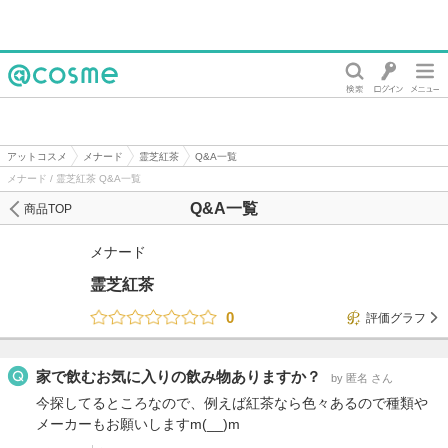
@cosme
アットコスメ
メナード
霊芝紅茶
Q&A一覧
メナード / 霊芝紅茶 Q&A一覧
Q&A一覧
商品TOP
メナード
霊芝紅茶
0
評価グラフ
家で飲むお気に入りの飲み物ありますか？
by 匿名 さん
今探してるところなので、例えば紅茶なら色々あるので種類や
メーカーもお願いしますm(__)m