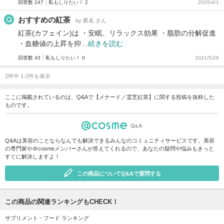
回答数 247
私もしりたい！ 2
2025/4/1
おすすめの紅茶
by 匿名 さん
紅茶(カフェイン)は ・安眠、リラックス効果 ・脂肪の分解促進
・血糖値の上昇を抑…
続きを読む
回答数 43
私もしりたい！ 0
2021/5/29
2件中 1-2件を表示
ここに掲載されているのは、Q&Aで【メナード／霊芝紅茶】に関する投稿を抜粋した
ものです。
Q&Aは美容のことならなんでも解決できるみんなのコミュニティサービスです。美容
の専門家や＠cosmeメンバーさんが答えてくれるので、あなたの疑問や悩みもきっと
すぐに解決しますよ！
この商品についてQ&Aで質問する
この商品の関連ランキングもCHECK！
サプリメント・フード ランキング