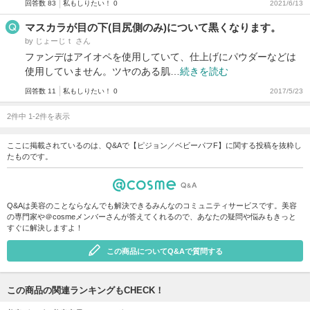
回答数 83
私もしりたい！ 0
2021/6/13
マスカラが目の下(目尻側のみ)について黒くなります。
by じょーじｔ さん
ファンデはアイオペを使用していて、仕上げにパウダーなどは
使用していません。ツヤのある肌…
続きを読む
回答数 11
私もしりたい！ 0
2017/5/23
2件中 1-2件を表示
ここに掲載されているのは、Q&Aで【ピジョン／ベビーパフF】に関する投稿を抜粋し
たものです。
Q&Aは美容のことならなんでも解決できるみんなのコミュニティサービスです。美容
の専門家や＠cosmeメンバーさんが答えてくれるので、あなたの疑問や悩みもきっと
すぐに解決しますよ！
この商品についてQ&Aで質問する
この商品の関連ランキングもCHECK！