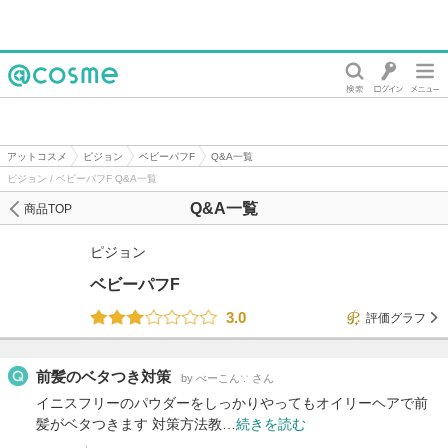
@cosme
アットコスメ
ピジョン
ベビーパフF
Q&A一覧
ピジョン / ベビーパフF Q&A一覧
Q&A一覧
商品TOP
ピジョン
ベビーパフF
3.0
評価グラフ
前髪のベタつき対策
by べーこん∵ さん
イニスフリーのパウダーをしっかりやってもオイリーヘアで前
髪がベタつきます 対策方法教…
続きを読む