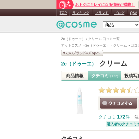
おトクにキレイになる情報が満載！
TOP
ランキング
ブランド
ブログ
Q&A
2e（ドゥーエ） / クリーム 口コミ一覧
アットコスメ
>
2e（ドゥーエ）
>
クリーム
>
口コ
このブランドの情報を
クリーム
2e（ドゥーエ）
見る
商品情報
クチコミ
投稿写
(172)
クチコミする
172
クチコミ
件
注
購入者のクチコミ
クチコミ