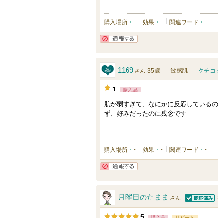
購入場所
-
効果
-
関連ワード
-
通報する
1169
35歳
敏感肌
クチコ
さん
1
購入品
肌が弱すぎて、なにかに反応しているの
ず、好みだったのに残念です
購入場所
-
効果
-
関連ワード
-
通報する
月曜日のたまま
さん
認証済
5
購入品
リピート