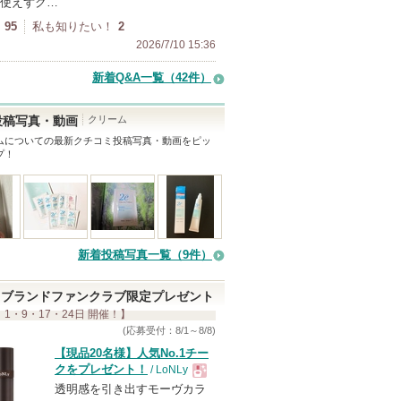
使えずク…
95
私も知りたい！
2
2026/7/10 15:36
新着Q&A一覧（42件）
クリーム
投稿写真・動画
ム
についての最新クチコミ投稿写真・動画をピッ
プ！
新着投稿写真一覧（9件）
ブランドファンクラブ限定プレゼント
 1・9・17・24日 開催！】
(応募受付：8/1～8/8)
【現品20名様】人気No.1チー
クをプレゼント！
/ LoNLy
透明感を引き出すモーヴカラ
現