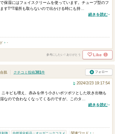
で保湿にはフェイスクリームを使っています。チューブ型のフ
ますT^T場所も取らないので出かける時にも持…
続きを読む
ド
-
Like
1
参考にしたい！ありがとう
381
フォロー
合肌
クチコミ投稿
件
2024/2/23 19:17:54
す。ニキビも増え、赤みを伴う小さいポツポツとした吹き出物も
湿なので合わなくなってくるのですが、このタ…
続きを読む
関連ワード
-
低刺激
自然派化粧品・オーガニックコスメ