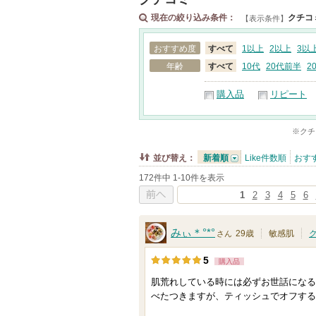
現在の絞り込み条件：
クチコ
【表示条件】
おすすめ度
すべて
1以上
2以上
3以
年齢
すべて
10代
20代前半
2
購入品
リピート
※クチ
並び替え：
新着順
Like件数順
おす
172件中 1-10件を表示
1
2
3
4
5
6
前へ
みぃ＊°*°
29歳
敏感肌
さん
5
購入品
肌荒れしている時には必ずお世話になる
べたつきますが、ティッシュでオフする