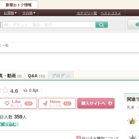
新着おトク情報
お買物
その他
カテゴリ一覧
ベストコスメ
ミ一覧
真・動画
Q&A
ブログ
(9)
(42)
(0)
4.6
0.8pt
関連
Like
Have
359
422
気になる
もってる
乳液・
ショッピングサイトへ
359
目人数
人
で絞り込む
?
絞り込み機能について