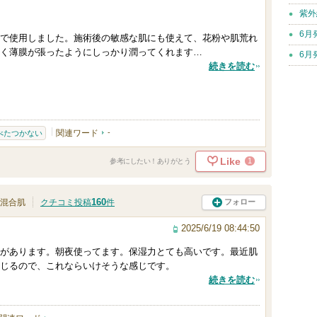
紫外
6月
で使用しました。施術後の敏感な肌にも使えて、花粉や肌荒れ
く薄膜が張ったようにしっかり潤ってくれます…
6月
続きを読む
関連ワード
-
べたつかない
Like
1
参考にしたい！ありがとう
160
フォロー
混合肌
クチコミ投稿
件
2025/6/19 08:44:50
があります。朝夜使ってます。保湿力とても高いです。最近肌
じるので、これならいけそうな感じです。
続きを読む