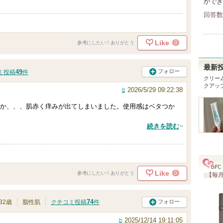
ができ
回答数
Like
0
参考にしたい！ありがとう
最新
49
フォロー
ミ投稿
件
クリー
クアッ
2026/5/29 09:22:38
か、、、肌赤く痒みが出てしまいました。使用感はベタつか
続きを読む
Like
0
参考にしたい！ありがとう
【毎月
74
フォロー
32歳
脂性肌
クチコミ投稿
件
2025/12/14 19:11:05