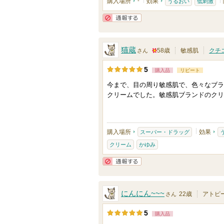
購入場所
-
効果
うるおい
低刺激
通報する
猫蔵
58歳
敏感肌
クチ
さん
5
5
購入品
リピート
0
今まで、目の周り敏感肌で、色々なブラ
人
クリームでした。敏感肌ブランドのクリ
以
上
の
購入場所
効果
スーパー・ドラッグ
メ
クリーム
かゆみ
ン
バ
通報する
ー
に
にんにん~~~
22歳
アトピ
さん
お
5
購入品
気