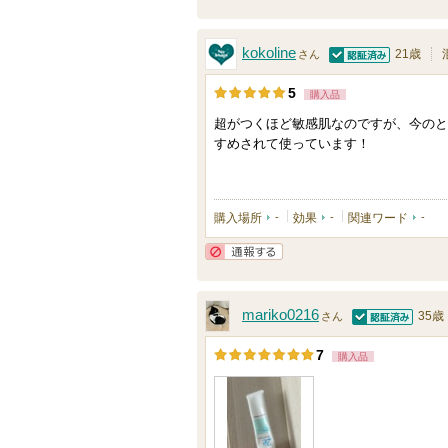
通報する
kokoline
21歳
さん
認証済
5
購入品
超がつくほど敏感肌なのですが、今のと
すめされて使っています！
購入場所
-
効果
-
関連ワード
-
通報する
mariko0216
35歳
さん
認証済
7
購入品