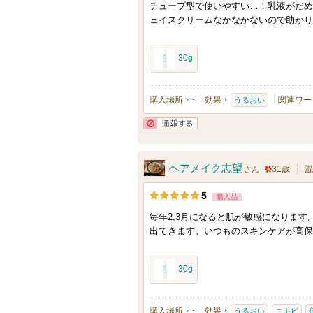
チューブ型で使いやすい…！乳液がだめ
に
ェイスクリームなかなかないので助かり
入
り
30g
登
録
さ
購入場所
-
効果
関連ワー
うるおい
れ
て
通報する
い
ヘアメイク志望
31歳
混
ま
さん
5
す
5
購入品
0
毎年2,3月になると肌が敏感になりま
人
出てきます。いつものスキンケアが高保
以
上
30g
の
メ
ン
購入場所
-
効果
うるおい
ニキビ