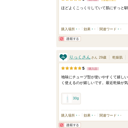
ほどよくこっくりしていて肌にすっと馴
購入場所
-
効果
-
関連ワード
-
通報する
りっくさん
29歳
乾燥肌
さん
5
購入品
地味にチューブ型が使いやすくて嬉しい
く使えるのが嬉しいです。最近乾燥が気
30g
購入場所
-
効果
-
関連ワード
-