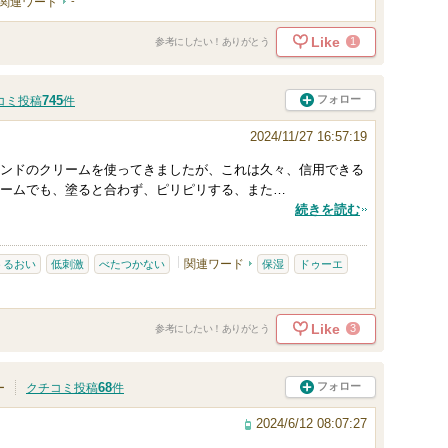
関連ワード
-
Like
1
参考にしたい！ありがとう
745
フォロー
コミ投稿
件
2024/11/27 16:57:19
ンドのクリームを使ってきましたが、これは久々、信用できる
ームでも、塗ると合わず、ピリピリする、また…
続きを読む
関連ワード
うるおい
低刺激
べたつかない
保湿
ドゥーエ
Like
3
参考にしたい！ありがとう
68
フォロー
ー
クチコミ投稿
件
2024/6/12 08:07:27