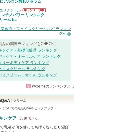
Anuaからのお
ヒアルロン酸100 セラム
知らせがありま
す
エリクシール
エリクシールか
レチノパワー リンクルク
/
らのお知らせが
リーム ba
あります
・美容液・フェイスクリームなど ランキン
グへ
商品の関連ランキングもCHECK！
キンケア・基礎化粧品 ランキング
ディケア・オーラルケア ランキング
イリーボディケア ランキング
ェイスクリーム ランキング
ディクリーム・オイル ランキング
?
@cosmeのランキングとは
Q&A
クリーム
ム
についての最新Q&Aをピックアップ！
キンケア
by 匿名
さん
で乳液が何を使っても痒くなったり湿疹