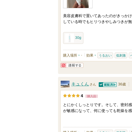
美容皮膚科で置いてあったのがきっかけ
している時でもヒリつきやしみつきが無
30g
購入場所
-
効果
うるおい
低刺激
通報する
キュくん
36歳
さん
認証済
4
購入品
とにかくしっとりです。そして、密封感
が敏感になって、何に使っても乾燥を感