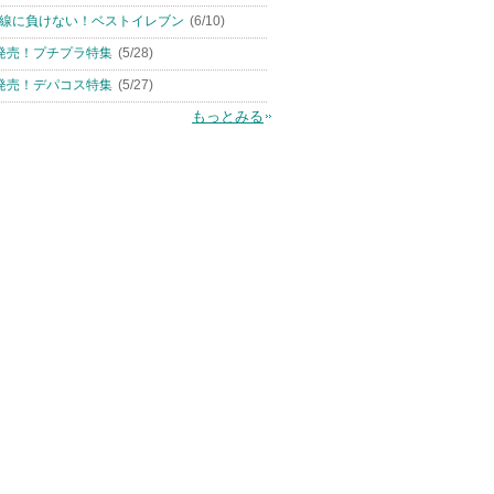
線に負けない！ベストイレブン
(6/10)
発売！プチプラ特集
(5/28)
発売！デパコス特集
(5/27)
もっとみる