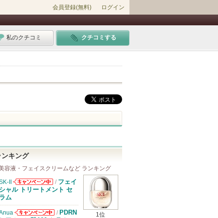
会員登録(無料)
ログイン
私のクチコミ
クチコミする
ランキング
美容液・フェイスクリームなど ランキング
フェイ
SK-II
/
SK-IIからのお
シャル トリートメント セ
知らせがありま
ラム
す
PDRN
Anua
/
1位