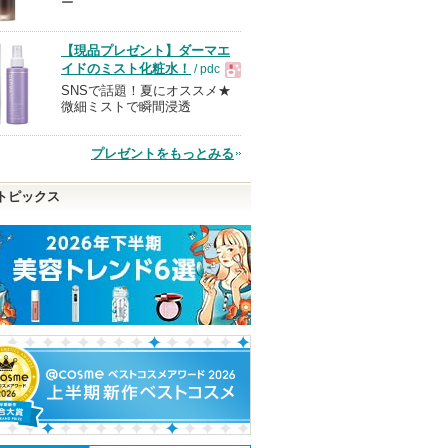
ー
品
【現品プレゼント】ダーマエ
イドのミスト化粧水！
/ pdc
SNSで話題！夏にオススメ★
現
微細ミストで瞬間浸透
品
プレゼントをもっとみる
トピックス