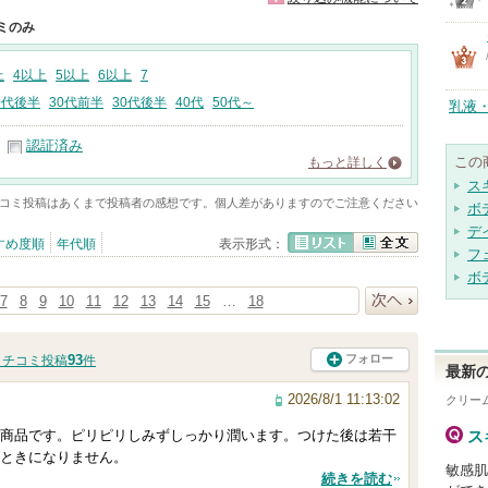
ミのみ
上
4以上
5以上
6以上
7
0代後半
30代前半
30代後半
40代
50代～
乳液
認証済み
この
もっと詳しく
ス
コミ投稿はあくまで投稿者の感想です。個人差がありますのでご注意ください
ボ
デ
すめ度順
年代順
表示形式：
フ
リスト
全文
ボ
7
8
9
10
11
12
13
14
15
…
18
次へ
93
フォロー
クチコミ投稿
件
最新の
2026/8/1 11:13:02
クリー
商品です。ピリピリしみずしっかり潤います。つけた後は若干
ス
ときになりません。
敏感肌
続きを読む