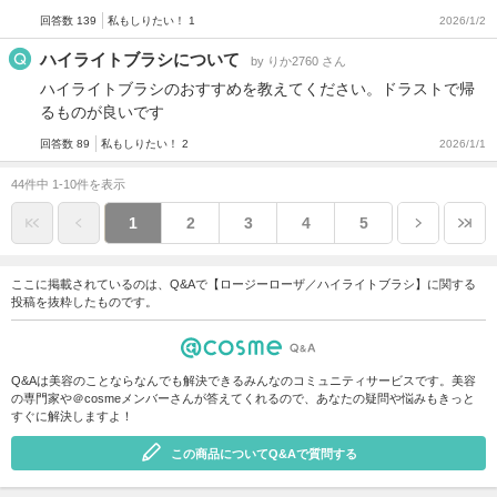
回答数 139
私もしりたい！ 1
2026/1/2
ハイライトブラシについて
by りか2760 さん
ハイライトブラシのおすすめを教えてください。ドラストで帰
るものが良いです
回答数 89
私もしりたい！ 2
2026/1/1
44件中 1-10件を表示
1
2
3
4
5
ここに掲載されているのは、Q&Aで【ロージーローザ／ハイライトブラシ】に関する
投稿を抜粋したものです。
Q&Aは美容のことならなんでも解決できるみんなのコミュニティサービスです。美容
の専門家や＠cosmeメンバーさんが答えてくれるので、あなたの疑問や悩みもきっと
すぐに解決しますよ！
この商品についてQ&Aで質問する