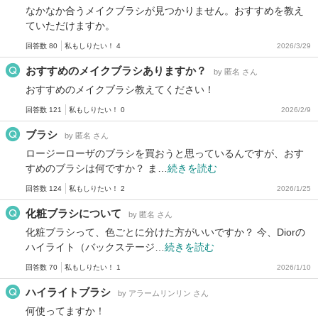
なかなか合うメイクブラシが見つかりません。おすすめを教え
ていただけますか。
回答数 80
私もしりたい！ 4
2026/3/29
おすすめのメイクブラシありますか？
by 匿名 さん
おすすめのメイクブラシ教えてください！
回答数 121
私もしりたい！ 0
2026/2/9
ブラシ
by 匿名 さん
ロージーローザのブラシを買おうと思っているんですが、おす
すめのブラシは何ですか？ ま…
続きを読む
回答数 124
私もしりたい！ 2
2026/1/25
化粧ブラシについて
by 匿名 さん
化粧ブラシって、色ごとに分けた方がいいですか？ 今、Diorの
ハイライト（バックステージ…
続きを読む
回答数 70
私もしりたい！ 1
2026/1/10
ハイライトブラシ
by アラームリンリン さん
何使ってますか！