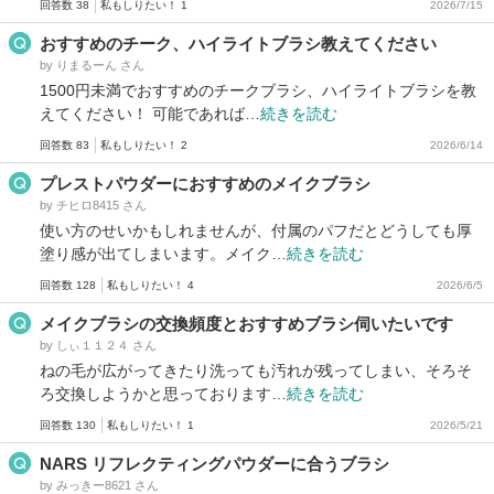
回答数 38
私もしりたい！ 1
2026/7/15
おすすめのチーク、ハイライトブラシ教えてください
by りまるーん さん
1500円未満でおすすめのチークブラシ、ハイライトブラシを教
えてください！ 可能であれば…
続きを読む
回答数 83
私もしりたい！ 2
2026/6/14
プレストパウダーにおすすめのメイクブラシ
by チヒロ8415 さん
使い方のせいかもしれませんが、付属のパフだとどうしても厚
塗り感が出てしまいます。メイク…
続きを読む
回答数 128
私もしりたい！ 4
2026/6/5
メイクブラシの交換頻度とおすすめブラシ伺いたいです
by しぃ１１２４ さん
ねの毛が広がってきたり洗っても汚れが残ってしまい、そろそ
ろ交換しようかと思っております…
続きを読む
回答数 130
私もしりたい！ 1
2026/5/21
NARS リフレクティングパウダーに合うブラシ
by みっきー8621 さん