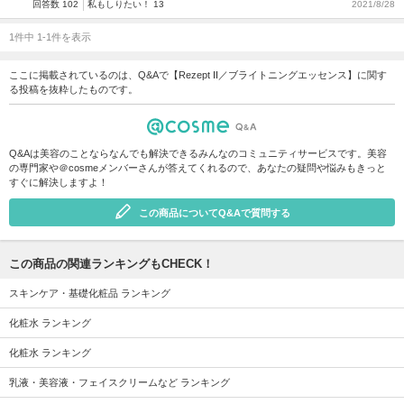
回答数 102
私もしりたい！ 13
2021/8/28
1件中 1-1件を表示
ここに掲載されているのは、Q&Aで【Rezept II／ブライトニングエッセンス】に関す
る投稿を抜粋したものです。
Q&Aは美容のことならなんでも解決できるみんなのコミュニティサービスです。美容
の専門家や＠cosmeメンバーさんが答えてくれるので、あなたの疑問や悩みもきっと
すぐに解決しますよ！
この商品についてQ&Aで質問する
この商品の関連ランキングもCHECK！
スキンケア・基礎化粧品 ランキング
化粧水 ランキング
化粧水 ランキング
乳液・美容液・フェイスクリームなど ランキング