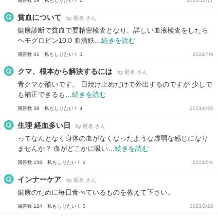
回答数 19
私もしりたい！ 0
2023/10/17
貧血について
by 匿名 さん
健康診断で貧血で要精密検査となり、詳しい血液検査をしたら
ヘモグロビン10.0 血清鉄…
続きを読む
回答数 41
私もしりたい！ 1
2023/7/9
クマ、根本から解決するには
by 匿名 さん
青クマが酷いです。 日焼け止めだけで外出するのですが 少しで
も補正できるも…
続きを読む
回答数 38
私もしりたい！ 4
2023/6/26
生理 経血多い日
by 匿名 さん
ってなんとなく身体の血がなくなったような虚弱な感じになり
ませんか？ 血がどこかに吸い…
続きを読む
回答数 156
私もしりたい！ 1
2023/5/4
インナーケア
by 匿名 さん
健康のために毎日食べているものを教えて下さい。
回答数 124
私もしりたい！ 3
2023/2/22