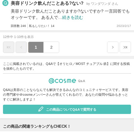
美容ドリンク飲んだことある?ない?
by ワンダワンダ さん
美容ドリンク飲んだことありますか?ないですか? 一言回答でも
オッケーです。 ある人で…
続きを読む
回答数 246
私もしりたい！ 14
2023/2/17
12件中 1-10件を表示
1
2
ここに掲載されているのは、Q&Aで【オリヒロ／MOST チュアブル 鉄】に関する投稿
を抜粋したものです。
Q&Aは美容のことならなんでも解決できるみんなのコミュニティサービスです。美容
の専門家や＠cosmeメンバーさんが答えてくれるので、あなたの疑問や悩みもきっと
すぐに解決しますよ！
この商品についてQ&Aで質問する
この商品の関連ランキングもCHECK！