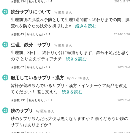
回答数 134
私もしりたい！ 4
2025/11/17
鉄分サプリについて
by 匿名 さん
生理前後の肌荒れ予防として生理1週間前～終わりまでの間、肌
荒れを防ぐため鉄分を摂取しよo…
続きを読む
回答数 45
私もしりたい！ 1
2024/10/30
生理、鉄分 サプリ
by 匿名 さん
生理前、3日目、終わりかけに頭痛がします。鉄分不足だと思う
ので とりあえずディアナチ…
続きを読む
回答数 67
私もしりたい！ 2
2024/7/4
服用しているサプリ・漢方
by ai.7536 さん
皆様が普段飲んでいるサプリ・漢方・インナーケア商品を教え
てください！ 差し支えな…
続きを読む
回答数 131
私もしりたい！ 1
2024/6/4
鉄のサプリ
by 匿名 さん
鉄のサプリ飲んだら大便は黒くなりますか？ 黒くならない鉄の
サプリはありますか？