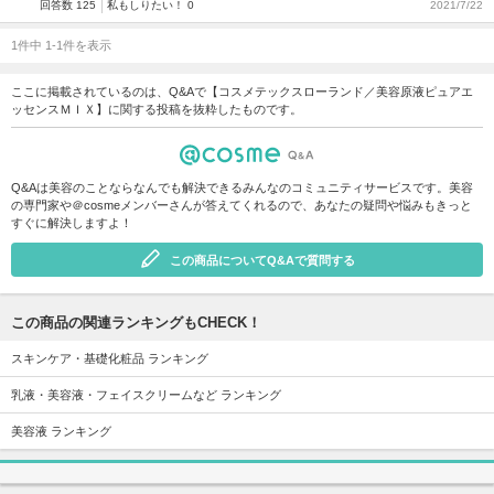
回答数 125
私もしりたい！ 0
2021/7/22
1件中 1-1件を表示
ここに掲載されているのは、Q&Aで【コスメテックスローランド／美容原液ピュアエ
ッセンスＭＩＸ】に関する投稿を抜粋したものです。
Q&Aは美容のことならなんでも解決できるみんなのコミュニティサービスです。美容
の専門家や＠cosmeメンバーさんが答えてくれるので、あなたの疑問や悩みもきっと
すぐに解決しますよ！
この商品についてQ&Aで質問する
この商品の関連ランキングもCHECK！
スキンケア・基礎化粧品 ランキング
乳液・美容液・フェイスクリームなど ランキング
美容液 ランキング