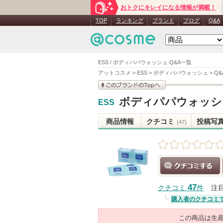
おトクにキレイになる情報が満載！
TOP
ランキング
ブランド
ブログ
Q&A
ESS / ボディパパウォッシュ Q&A一覧
アットコスメ
>
ESS
>
ボディパパウォッシュ
>
Q&
このブランドの情報を
ボディパパウォッシ
ESS
見る
商品情報
クチコミ
投稿写
(47)
クチコミする
47
クチコミ
件
注
購入者のクチコミ
この商品は生