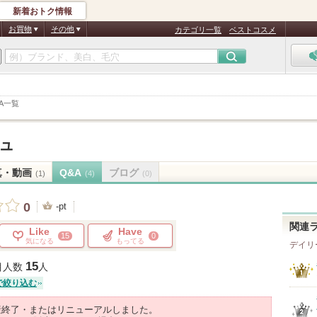
新着おトク情報
お買物
その他
カテゴリ一覧
ベストコスメ
A一覧
ュ
真・動画
Q&A
ブログ
(1)
(4)
(0)
0
-pt
関連
Like
Have
15
0
気になる
もってる
デイリ
15
目人数
人
で絞り込む
産終了・またはリニューアルしました。