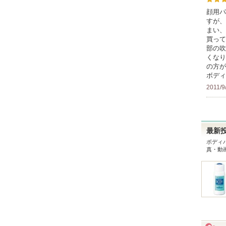
顔用パ
すが、
まい、
買って
部の吹
くなり
の方が
ボディ
2011/9
最新
ボディ
真・動