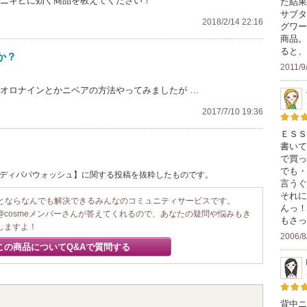
中ニキビに効く商品を教えてください！
た結果
サブタ
2018/2/14 22:16
グワー
商品。
ると、
か？
2011/9
 オロナインとかニベアの方法やってみましたが …
2017/7/10 19:36
ＥＳＳ
書いて
で買っ
でも・
/ ボディパパウォッシュ】に関する投稿を抜粋したものです。
言うぐ
それに
ことならなんでも解決できるみんなのコミュニティサービスです。
んっ！
@cosmeメンバーさんが答えてくれるので、あなたの疑問や悩みもき
もさっ
しますよ！
2006/8
この商品についてQ&Aで質問する
背中ニ