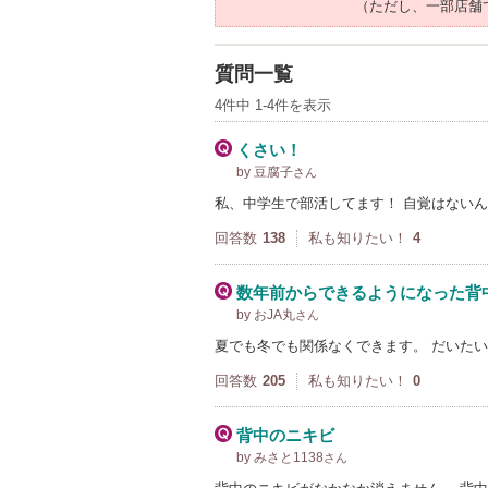
（ただし、一部店舗
質問一覧
4件中 1-4件を表示
くさい！
by 豆腐子
さん
私、中学生で部活してます！ 自覚はない
回答数
138
私も知りたい！
4
数年前からできるようになった背
by おJA丸
さん
夏でも冬でも関係なくできます。 だいた
回答数
205
私も知りたい！
0
背中のニキビ
by みさと1138
さん