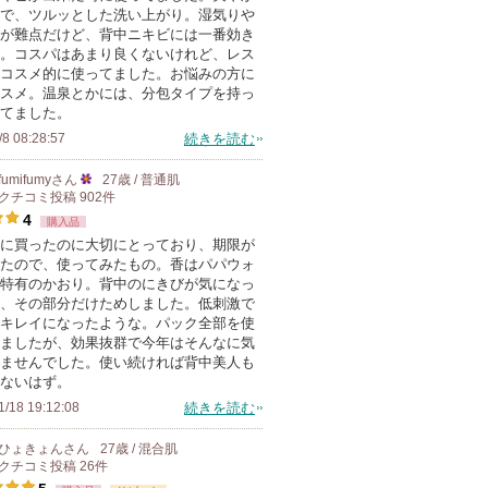
で、ツルッとした洗い上がり。湿気りや
上
が難点だけど、背中ニキビには一番効き
の
。コスパはあまり良くないけれど、レス
コスメ的に使ってました。お悩みの方に
メ
スメ。温泉とかには、分包タイプを持っ
ン
てました。
バ
/8 08:28:57
続きを読む
ー
fumifumy
さん
27歳 / 普通肌
に
クチコミ投稿
902
件
25
お
4
購入品
人
気
に買ったのに大切にとっており、期限が
以
に
たので、使ってみたもの。香はパパウォ
上
特有のかおり。背中のにきびが気になっ
入
の
、その部分だけためしました。低刺激で
り
キレイになったような。パック全部を使
メ
登
ましたが、効果抜群で今年はそんなに気
ン
ませんでした。使い続ければ背中美人も
録
バ
ないはず。
さ
ー
1/18 19:12:08
続きを読む
れ
に
て
ひょきょん
さん
27歳 / 混合肌
お
クチコミ投稿
26
件
い
気