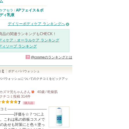
ム
APフェイス＆ボ
ケアセラ
/
ディ乳液
デイリーボディケア ランキングへ
商品の関連ランキングもCHECK！
ディケア・オーラルケア ランキング
ディソープ ランキング
?
@cosmeのランキングとは
コミ
ボディパパウォッシュ
パパウォッシュ
についてのクチコミをピックアッ
カズマ兄ちゃん
さん
40歳 / 乾燥肌
クチコミ投稿
314
件
50
7
購入品
人
--------------------------------
以
----------------評価を☆７つに上
上
。これは私の鉄板コスメで
の
のあせも対策にと色々塗っ