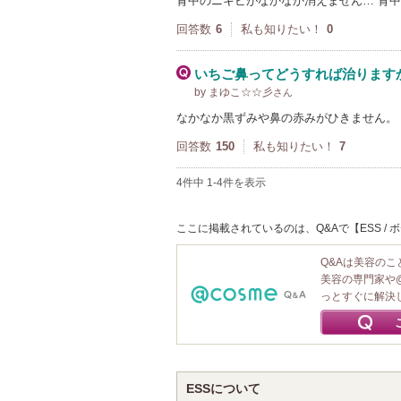
背中のニキビがなかなか消えません… 背
回答数
6
私も知りたい！
0
いちご鼻ってどうすれば治ります
by まゆこ☆☆彡
さん
なかなか黒ずみや鼻の赤みがひきません。
回答数
150
私も知りたい！
7
4件中 1-4件を表示
ここに掲載されているのは、Q&Aで【ESS 
Q&Aは美容の
美容の専門家や
っとすぐに解決
ESSについて