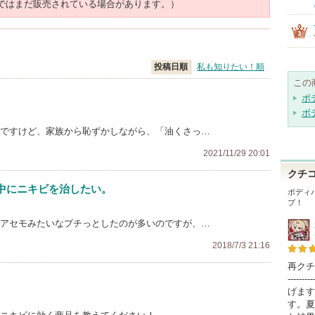
ではまだ販売されている場合があります。）
投稿日順
私も知りたい！順
この
ボ
ボ
んですけど、家族から恥ずかしながら、「油くさっ…
2021/11/29 20:01
クチ
中にニキビを治したい。
ボディ
プ！
いアセモみたいなプチっとしたのが多いのですが、…
2018/7/3 21:16
再クチコミ--
------
げます
す。夏