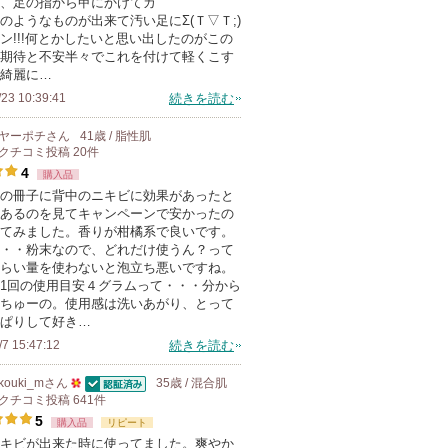
、足の指から甲にかけてカ
メ
のようなものが出来て汚い足にΣ(Ｔ▽Ｔ;)
ン
ン!!!何とかしたいと思い出したのがこの
バ
期待と不安半々でこれを付けて軽くこす
綺麗に…
ー
/23 10:39:41
続きを読む
に
お
ヤーポチ
さん
41歳 / 脂性肌
気
クチコミ投稿
20
件
4
に
購入品
の冊子に背中のニキビに効果があったと
入
あるのを見てキャンペーンで安かったの
り
てみました。香りが柑橘系で良いです。
登
・・粉末なので、どれだけ使うん？って
らい量を使わないと泡立ち悪いですね。
録
1回の使用目安４グラムって・・・分から
さ
ちゅーの。使用感は洗いあがり、とって
れ
ぱりして好き…
て
/7 15:47:12
続きを読む
い
kouki_m
さん
35歳 / 混合肌
ま
認証済
クチコミ投稿
50
641
件
す
5
購入品
人
リピート
キビが出来た時に使ってました。爽やか
以