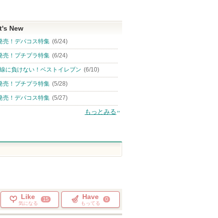
t's New
発売！デパコス特集
(6/24)
発売！プチプラ特集
(6/24)
線に負けない！ベストイレブン
(6/10)
発売！プチプラ特集
(5/28)
発売！デパコス特集
(5/27)
もっとみる
Like
Have
15
0
気になる
もってる