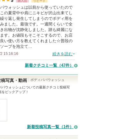
5
購入品
リピート
ま
に
パウォッシュは以前から使っていたので
す
この夏背中や肩にニキビが沢山出来てし
入
繰り返し発生してしまうのでボディ用を
り
みました。最強です。一週間くらいで全
登
き出物が沈静化しました。跡も綺麗にな
ます。お値段もそこそこするので、お店
録
良い使い方を教えてくれました☆普段の
さ
ソープを泡立て…
れ
/2 15:16:16
続きを読む
て
新着クチコミ一覧
（47件）
い
ま
ボディパパウォッシュ
投稿写真・動画
す
パパウォッシュ
についての最新クチコミ投稿写
画をピックアップ！
新着投稿写真一覧（1件）