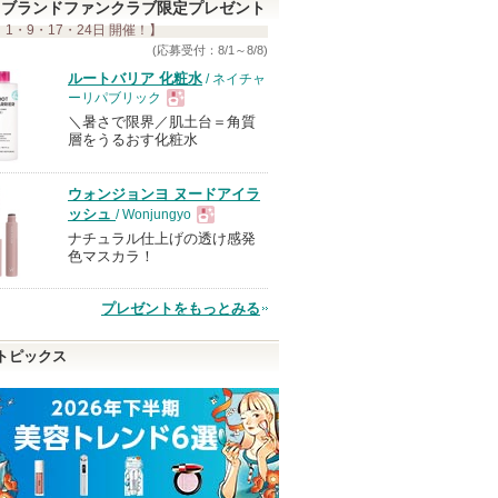
ブランドファンクラブ限定プレゼント
 1・9・17・24日 開催！】
(応募受付：8/1～8/8)
ルートバリア 化粧水
/ ネイチャ
ーリパブリック
＼暑さで限界／肌土台＝角質
現
層をうるおす化粧水
品
ウォンジョンヨ ヌードアイラ
ッシュ
/ Wonjungyo
ナチュラル仕上げの透け感発
現
色マスカラ！
品
プレゼントをもっとみる
トピックス