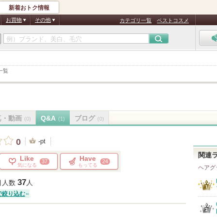
新着おトク情報
お買物
その他
カテゴリ一覧
ベストコスメ
一覧
真・動画
Q&A
ブログ
(0)
(1)
(0)
0
-pt
関連
Like
Have
37
24
気になる
もってる
ヘアグ
37
目人数
人
で絞り込む