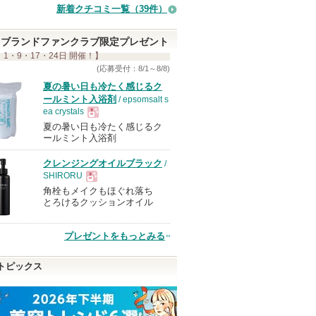
新着クチコミ一覧
（39件）
ブランドファンクラブ限定プレゼント
 1・9・17・24日 開催！】
(応募受付：8/1～8/8)
夏の暑い日も冷たく感じるク
ールミント入浴剤
/ epsomsalt s
ea crystals
夏の暑い日も冷たく感じるク
現
ールミント入浴剤
クレンジングオイルブラック
/
品
SHIRORU
角栓もメイクもほぐれ落ち
現
とろけるクッションオイル
品
プレゼントをもっとみる
トピックス