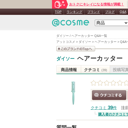
おトクにキレイになる情報が満載！
TOP
ランキング
ブランド
ブログ
Q&A
ダイソー / ヘアーカッター Q&A一覧
アットコスメ
>
ダイソー
>
ヘアーカッター
>
Q&A
このブランドの情報を
ヘアーカッター
ダイソー
見る
商品情報
クチコミ
投稿写
(39)
クチコミする
39
クチコミ
件
注
購入者のクチコミ
質問一覧