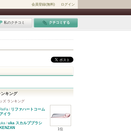
会員登録(無料)
ログイン
私のクチコミ
クチコミする
ランキング
ッズ ランキング
リファハートコーム
ReFa
/
アイラ
uka スカルプブラシ
uka
/
KENZAN
1位