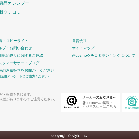
商品カレンダー
新クチコミ
責・コピーライト
運営会社
ルプ・お問い合わせ
サイトマップ
用規約違反に関するご連絡
@cosmeクチコミランキングについて
スタマーサポートブログ
在のお気持ちをお聞かせください
満足度アンケートにご協力ください）
写・転載を禁じます。
メーカーのみなさまへ
人差がありますのでご注意ください。
@cosmeへの掲載・
ビジネス活用はこちら
copyright©istyle,inc.