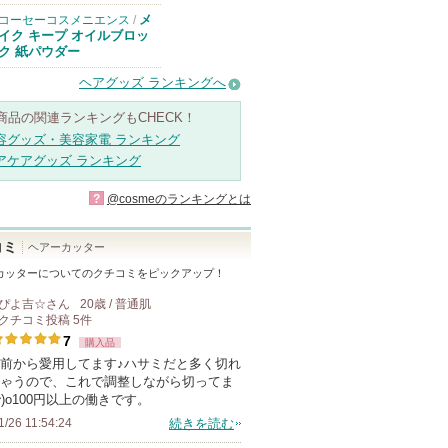
メ
コーセーコスメニエンス
/
イク キープ オイルブロッ
ク 紙パウダー
ヘアグッズ ランキングへ
商品の関連ランキングもCHECK！
容グッズ・美容家電 ランキング
アケアグッズ ランキング
?
@cosmeのランキングとは
コミ
ヘアーカッター
カッター
についてのクチコミをピックアップ！
ぴよ吉☆
さん
20歳 / 普通肌
クチコミ投稿
5
件
7
購入品
前から愛用してます♪ハサミだと多く切れ
ゃうので、これで調整しながら切ってま
-^)o100円以上の働きです。
1/26 11:54:24
続きを読む