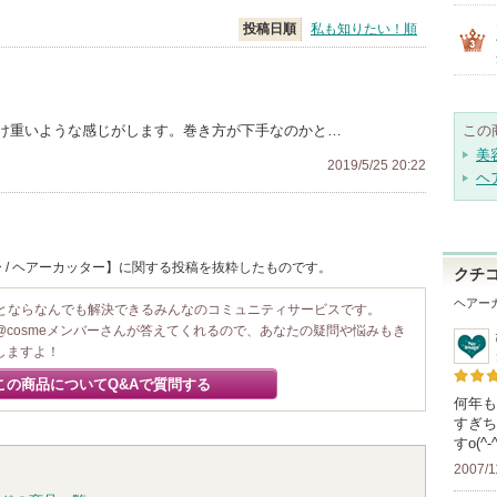
投稿日順
私も知りたい！順
け重いような感じがします。巻き方が下手なのかと…
この
美
2019/5/25 20:22
ヘ
 / ヘアーカッター】に関する投稿を抜粋したものです。
クチ
ヘアー
ことならなんでも解決できるみんなのコミュニティサービスです。
@cosmeメンバーさんが答えてくれるので、あなたの疑問や悩みもき
しますよ！
この商品についてQ&Aで質問する
何年も
すぎち
すo(^
2007/1