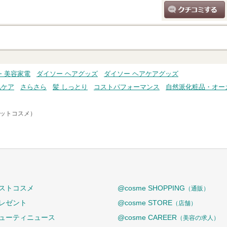
クチコミする
・美容家電
ダイソー ヘアグッズ
ダイソー ヘアケアグッズ
肌ケア
さらさら
髪 しっとり
コストパフォーマンス
自然派化粧品・オー
アットコスメ）
ストコスメ
@cosme SHOPPING
（通販）
レゼント
@cosme STORE
（店舗）
ューティニュース
@cosme CAREER
（美容の求人）