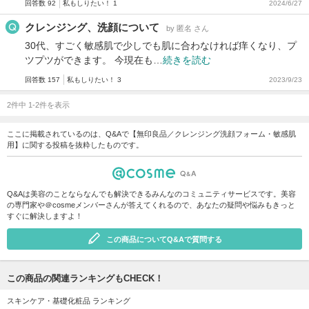
回答数 92
私もしりたい！ 1
2024/6/27
クレンジング、洗顔について
by 匿名 さん
30代、すごく敏感肌で少しでも肌に合わなければ痒くなり、プ
ツプツができます。 今現在も…
続きを読む
回答数 157
私もしりたい！ 3
2023/9/23
2件中 1-2件を表示
ここに掲載されているのは、Q&Aで【無印良品／クレンジング洗顔フォーム・敏感肌
用】に関する投稿を抜粋したものです。
Q&Aは美容のことならなんでも解決できるみんなのコミュニティサービスです。美容
の専門家や＠cosmeメンバーさんが答えてくれるので、あなたの疑問や悩みもきっと
すぐに解決しますよ！
この商品についてQ&Aで質問する
この商品の関連ランキングもCHECK！
スキンケア・基礎化粧品 ランキング