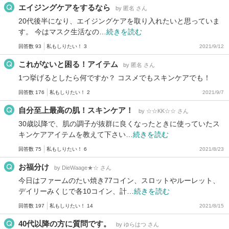
エイジングケアをするなら
by 匿名 さん
20代後半になり、エイジングケアを取り入れたいと思っていま
す。 今はマスク生活なの…
続きを読む
回答数 93
私もしりたい！ 3
2021/9/12
これがないと困る！アイテム
by 匿名 さん
1つ挙げるとしたら何ですか？ コスメでもスキンケアでも！
回答数 176
私もしりたい！ 2
2021/9/7
自分至上最高の肌！スキンケア！
by ☆☆KK☆☆ さん
30歳以降で、肌の調子が抜群に良くなったときに使っていたス
キンケアアイテムを教えて下さい…
続きを読む
回答数 75
私もしりたい！ 6
2021/8/23
お福分け
by DieWaage★☆ さん
今日はファームのたい焼き77コイン、スロットやルーレット、
デイリーみくじで各10コイン、計…
続きを読む
回答数 197
私もしりたい！ 14
2021/8/15
40代以降の方に質問です。
by ゆらはつ さん