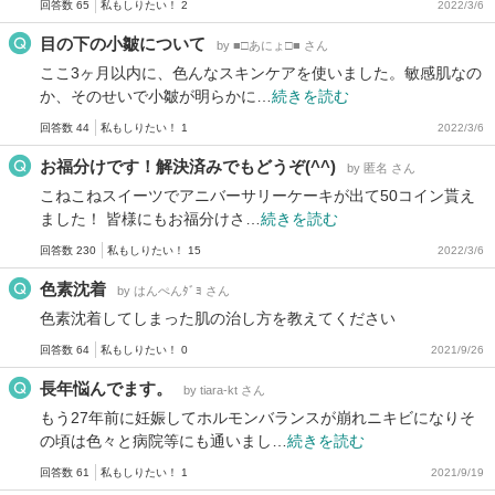
回答数 65
私もしりたい！ 2
2022/3/6
目の下の小皺について
by ■□あにょ□■ さん
ここ3ヶ月以内に、色んなスキンケアを使いました。敏感肌なの
か、そのせいで小皺が明らかに…
続きを読む
回答数 44
私もしりたい！ 1
2022/3/6
お福分けです！解決済みでもどうぞ(^^)
by 匿名 さん
こねこねスイーツでアニバーサリーケーキが出て50コイン貰え
ました！ 皆様にもお福分けさ…
続きを読む
回答数 230
私もしりたい！ 15
2022/3/6
色素沈着
by はんぺんﾀﾞﾖ さん
色素沈着してしまった肌の治し方を教えてください
回答数 64
私もしりたい！ 0
2021/9/26
長年悩んでます。
by tiara-kt さん
もう27年前に妊娠してホルモンバランスが崩れニキビになりそ
の頃は色々と病院等にも通いまし…
続きを読む
回答数 61
私もしりたい！ 1
2021/9/19