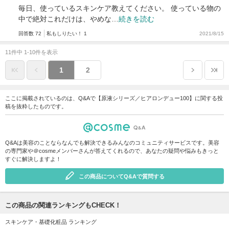
毎日、使っているスキンケア教えてください。 使っている物の
中で絶対これだけは、やめな…
続きを読む
回答数 72
私もしりたい！ 1
2021/8/15
11件中 1-10件を表示
1
2
ここに掲載されているのは、Q&Aで【原液シリーズ／ヒアロンデュー100】に関する投
稿を抜粋したものです。
Q&Aは美容のことならなんでも解決できるみんなのコミュニティサービスです。美容
の専門家や＠cosmeメンバーさんが答えてくれるので、あなたの疑問や悩みもきっと
すぐに解決しますよ！
この商品についてQ&Aで質問する
この商品の関連ランキングもCHECK！
スキンケア・基礎化粧品 ランキング