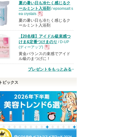
夏の暑い日も冷たく感じるク
ールミント入浴剤
/ epsomsalt s
ea crystals
夏の暑い日も冷たく感じるク
現
ールミント入浴剤
【20名様】アイドル級束感つ
品
けま&定番つけまのり
/ D-UP
(ディーアップ)
黄金バランスの束感でアイド
現
ル級のまつげに！
プレゼントをもっとみる
品
トピックス