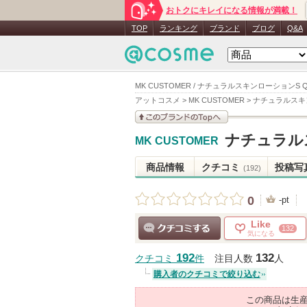
おトクにキレイになる情報が満載！
TOP
ランキング
ブランド
ブログ
Q&A
MK CUSTOMER / ナチュラルスキンローションS 
アットコスメ
>
MK CUSTOMER
>
ナチュラルスキ
このブランドの情報を
ナチュラル
MK CUSTOMER
見る
商品情報
クチコミ
投稿写
(192)
0
-pt
Like
132
気になる
クチコミする
192
132
クチコミ
件
注目人数
人
購入者のクチコミで絞り込む
この商品は生