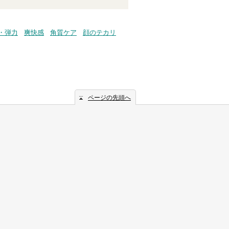
・弾力
爽快感
角質ケア
顔のテカリ
ページの先頭へ