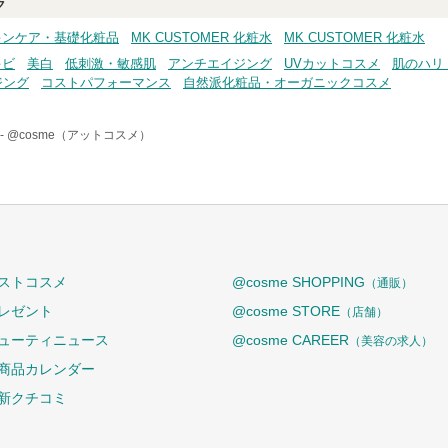
ク
 スキンケア・基礎化粧品
MK CUSTOMER 化粧水
MK CUSTOMER 化粧水
キビ
美白
低刺激・敏感肌
アンチエイジング
UVカットコスメ
肌のハリ
ジング
コストパフォーマンス
自然派化粧品・オーガニックコスメ
-
@cosme（アットコスメ）
ストコスメ
@cosme SHOPPING
（通販）
レゼント
@cosme STORE
（店舗）
ューティニュース
@cosme CAREER
（美容の求人）
商品カレンダー
新クチコミ