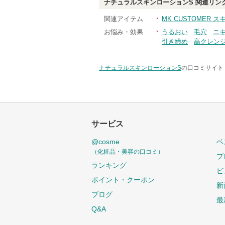
ナチュラルスキンローションS
関連リン
関連アイテム
MK CUSTOMER
お悩み・効果
うるおい
毛穴
ニ
引き締め
高クレン
ナチュラルスキンローションS
の口コミサイト 
サービス
@cosme
ベ
（化粧品・美容の口コミ）
プ
ランキング
ビ
ポイント・クーポン
新
ブログ
最
Q&A