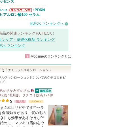
知らせがありま
ッセンス
す
PDRN
Anua
/
Anuaからのお
ヒアルロン酸100 セラム
知らせがありま
す
化粧水 ランキングへ
商品の関連ランキングもCHECK！
キンケア・基礎化粧品 ランキング
粧水 ランキング
?
@cosmeのランキングとは
コミ
ナチュラルスキンローションS
ラルスキンローションS
についてのクチコミをピ
ップ！
あかさかみずか
さん
認証済
42歳 / 乾燥肌
クチコミ投稿
25
174
件
5
購入品
リピート
人
ま２本目リピ中です^^セラ
以
は保湿効果があり、髪の毛の
上
きにも効果があるそうな^^
の
始めに、マツキヨ店内をウ