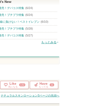
t's New
発売！デパコス特集
(6/24)
発売！プチプラ特集
(6/24)
線に負けない！ベストイレブン
(6/10)
発売！プチプラ特集
(5/28)
発売！デパコス特集
(5/27)
もっとみる
Like
Have
132
11
気になる
もってる
ナチュラルスキンローションS
ページの先頭へ