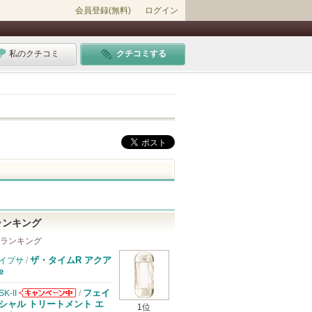
会員登録(無料)
ログイン
私のクチコミ
クチコミする
ランキング
 ランキング
ザ・タイムR アクア
イプサ
/
e
フェイ
SK-II
/
SK-IIからのお
シャル トリートメント エ
1位