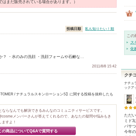
ではまだ販売されている場合があります。）
投稿日順
私も知りたい！順
この
ス
化
か？ ・水のみの洗顔 ・洗顔フォームや石鹸な…
2011/8/8 15:42
クチ
ナチュ
ックア
STOMER / ナチュラルスキンローションS】に関する投稿を抜粋したも
ことならなんでも解決できるみんなのコミュニティサービスです。
ただい
@cosmeメンバーさんが答えてくれるので、あなたの疑問や悩みもき
ミド3
しますよ！
パサつ
この商品についてQ&Aで質問する
今年の