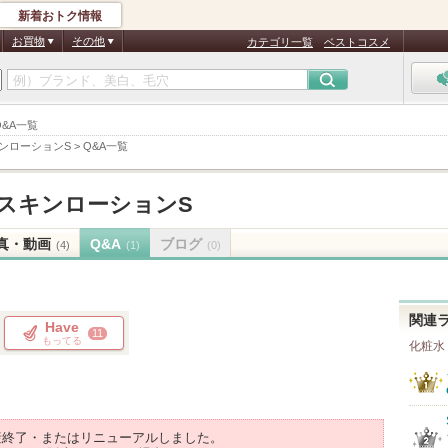
新着おトク情報
お買物
その他
カテゴリ一覧
ベストコスメ
Q&A一覧
ンローションS
>
Q&A一覧
スキンローションS
真・動画
Q&A
ブログ
(4)
(1)
(0)
関連
Have
11
もってる
化粧水
産終了・またはリニューアルしました。