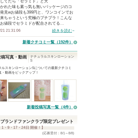
してたら「セラミド」と大
メ
かれた味も素っ気も無いパッケージのコ
ン
発見wお値段も399円と、ワンコインでお
バ
来ちゃうという究極のプチプラ！こんな
お値段でセラミドが配合されてる…
ー
/21 21:31:06
続きを読む
に
お
新着クチコミ一覧
（192件）
気
に
ナチュラルスキンローション
投稿写真・動画
S
入
ラルスキンローションS
についての最新クチコミ
り
真・動画をピックアップ！
登
録
さ
れ
て
新着投稿写真一覧（4件）
い
ま
ブランドファンクラブ限定プレゼント
 1・9・17・24日 開催！】
す
(応募受付：8/1～8/8)