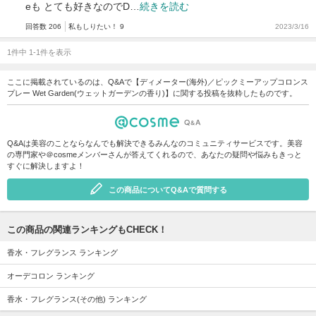
eも とても好きなのでD…
続きを読む
回答数 206
私もしりたい！ 9
2023/3/16
1件中 1-1件を表示
ここに掲載されているのは、Q&Aで【ディメーター(海外)／ピックミーアップコロンス
プレー Wet Garden(ウェットガーデンの香り)】に関する投稿を抜粋したものです。
Q&Aは美容のことならなんでも解決できるみんなのコミュニティサービスです。美容
の専門家や＠cosmeメンバーさんが答えてくれるので、あなたの疑問や悩みもきっと
すぐに解決しますよ！
この商品についてQ&Aで質問する
この商品の関連ランキングもCHECK！
香水・フレグランス ランキング
オーデコロン ランキング
香水・フレグランス(その他) ランキング