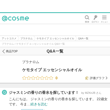
@cosme
アットコスメ
プラナロム
ケモタイプ エッセンシャルオイル
Q&A一覧
プラナロム / ケモタイプ エッセンシャルオイル Q&A一覧
Q&A一覧
商品TOP
プラナロム
ケモタイプ エッセンシャルオイル
0
評価グラフ
ジャスミンの香りの香水を探しています！
by MZKnJB さん
こんにちは。 ジャスミンの香りの香水を探しています。 22歳女
です。 今ま…
続きを読む