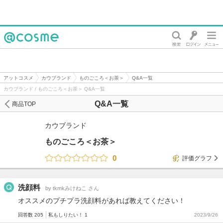
@cosme
アットコスメ
カウブランド
ものごころ＜お茶＞
Q&A一覧
カウブランド / ものごころ＜お茶＞ Q&A一覧
Q&A一覧
商品TOP
カウブランド
ものごころ＜お茶＞
0
評価グラフ
洗顔料
by tkmkみけねこ さん
オススメのプチプラ洗顔料があれば教えてください！
回答数 205
私もしりたい！ 1
2023/9/26