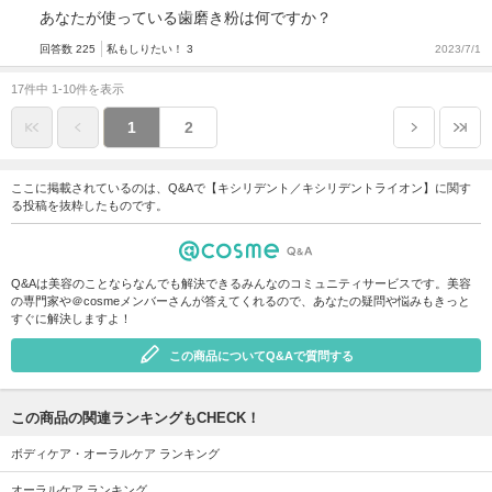
あなたが使っている歯磨き粉は何ですか？
回答数 225
私もしりたい！ 3
2023/7/1
17件中 1-10件を表示
1
2
ここに掲載されているのは、Q&Aで【キシリデント／キシリデントライオン】に関す
る投稿を抜粋したものです。
Q&Aは美容のことならなんでも解決できるみんなのコミュニティサービスです。美容
の専門家や＠cosmeメンバーさんが答えてくれるので、あなたの疑問や悩みもきっと
すぐに解決しますよ！
この商品についてQ&Aで質問する
この商品の関連ランキングもCHECK！
ボディケア・オーラルケア ランキング
オーラルケア ランキング