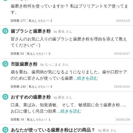
歯磨き粉何を使っていますか？ 私はブリリアントモア使ってま
す。
回答数 177
私もしりたい！ 2
2024/11/2
歯ブラシと歯磨き粉
by 匿名 さん
皆さんのお気に入りの歯ブラシと歯磨き粉を理由を添えて教え
てください(*´-`)
回答数 52
私もしりたい！ 2
2024/10/17
市販歯磨き粉
by なっこまま さん
歳を重ね、歯周病が気になるようになりました。歯や口腔ケア
のために皆さんが使っている歯磨…
続きを読む
回答数 130
私もしりたい！ 4
2024/10/10
おすすめの歯磨き粉
by 匿名 さん
口臭、黄ばみ、知覚過敏、 そして、敏感肌に合う歯磨き粉…。
お口に優しく尚且つ効果…
続きを読む
回答数 74
私もしりたい！ 1
2024/1/28
あなたが使っている歯磨き粉はどの商品？
by 匿名 さん