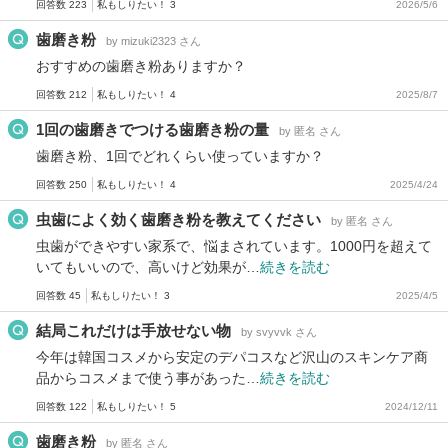
回答数 223
私もしりたい！ 3
2026/5/6
歯磨き粉
by mizuki2323 さん
おすすめの歯磨き粉ありますか？
回答数 212
私もしりたい！ 4
2025/8/7
1回の歯磨きでつける歯磨き粉の量
by 匿名 さん
歯磨き粉、1回でどれくらい使っていますか？
回答数 250
私もしりたい！ 4
2025/4/24
虫歯によく効く歯磨き粉を教えてください
by 匿名 さん
虫歯ができやすい家系で、悩まされています。1000円を超えて
いてもいいので、高いけど効果が…
続きを読む
回答数 45
私もしりたい！ 3
2025/4/5
結局これだけは手放せない物
by svyvvk さん
今年は韓国コスメから安定のデパコスなど沢山のスキンケア商
品からコスメまで使う事があった…
続きを読む
回答数 122
私もしりたい！ 5
2024/12/11
歯磨き粉
by 匿名 さん