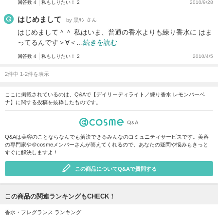
回答数 4
私もしりたい！ 2
2010/9/28
はじめまして
by 黒ｻﾝ さん
はじめまして＾＾ 私はいま、普通の香水よりも練り香水に はま
ってるんです＞∀＜…
続きを読む
回答数 4
私もしりたい！ 2
2010/4/5
2件中 1-2件を表示
ここに掲載されているのは、Q&Aで【デイリーディライト／練り香水 レモンバーベ
ナ】に関する投稿を抜粋したものです。
Q&Aは美容のことならなんでも解決できるみんなのコミュニティサービスです。美容
の専門家や＠cosmeメンバーさんが答えてくれるので、あなたの疑問や悩みもきっと
すぐに解決しますよ！
この商品についてQ&Aで質問する
この商品の関連ランキングもCHECK！
香水・フレグランス ランキング