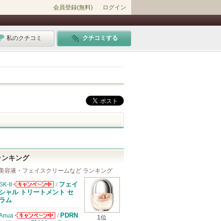
会員登録(無料)
ログイン
私のクチコミ
クチコミする
ランキング
美容液・フェイスクリームなど ランキング
フェイ
SK-II
/
SK-IIからのお
シャル トリートメント セ
知らせがありま
ラム
す
PDRN
Anua
/
1位