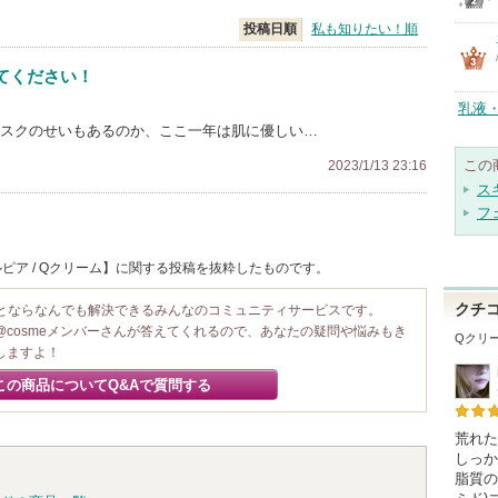
投稿日順
私も知りたい！順
てください！
乳液
マスクのせいもあるのか、ここ一年は肌に優しい…
この
2023/1/13 23:16
ス
フ
ピア / Qクリーム】に関する投稿を抜粋したものです。
クチ
ことならなんでも解決できるみんなのコミュニティサービスです。
@cosmeメンバーさんが答えてくれるので、あなたの疑問や悩みもき
Qクリ
しますよ！
この商品についてQ&Aで質問する
荒れた
しっか
脂質の