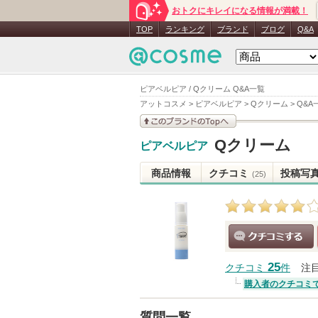
おトクにキレイになる情報が満載！
TOP
ランキング
ブランド
ブログ
Q&A
ピアベルピア / Qクリーム Q&A一覧
アットコスメ
>
ピアベルピア
>
Qクリーム
>
Q&A
このブランドの情報を
Qクリーム
ピアベルピア
見る
商品情報
クチコミ
投稿写
(25)
クチコミする
25
クチコミ
件
注
購入者のクチコミ
質問一覧