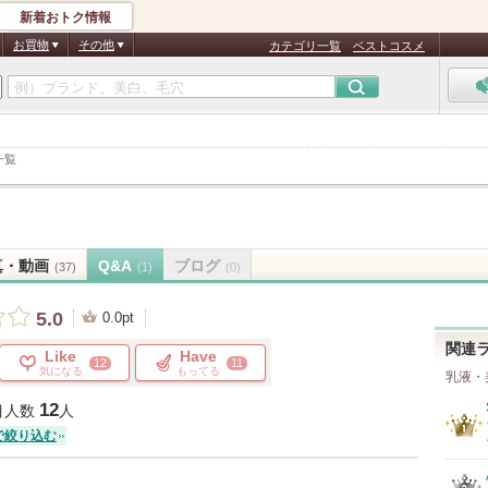
新着おトク情報
お買物
その他
カテゴリ一覧
ベストコスメ
一覧
真・動画
Q&A
ブログ
(37)
(1)
(0)
5.0
0.0pt
関連
Like
Have
12
11
気になる
もってる
乳液・
12
目人数
人
で絞り込む