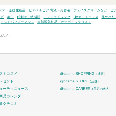
ケア・基礎化粧品
ピアベルピア 乳液・美容液・フェイスクリームなど
ピ
キビ
美白
低刺激・敏感肌
アンチエイジング
UVカットコスメ
肌のハリ
コストパフォーマンス
自然派化粧品・オーガニックコスメ
トコスメ）
ストコスメ
@cosme SHOPPING
（通販）
レゼント
@cosme STORE
（店舗）
ューティニュース
@cosme CAREER
（美容の求人）
商品カレンダー
新クチコミ