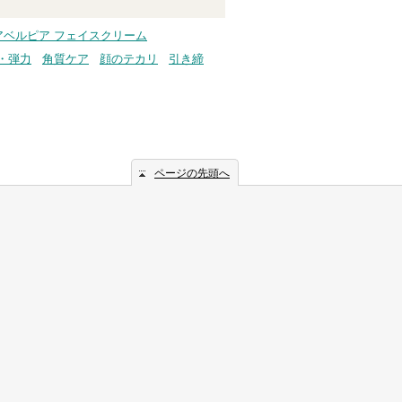
アベルピア フェイスクリーム
・弾力
角質ケア
顔のテカリ
引き締
ページの先頭へ