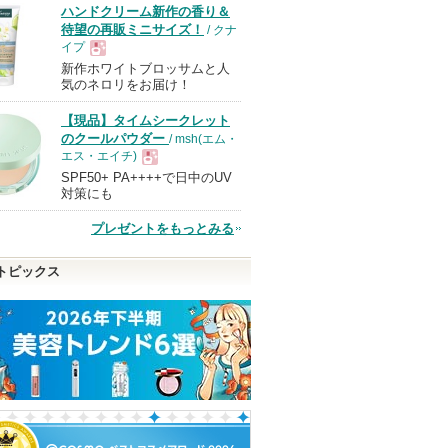
ハンドクリーム新作の香り＆
待望の再販ミニサイズ！
/ クナ
イプ
新作ホワイトブロッサムと人
現
気のネロリをお届け！
【現品】タイムシークレット
品
のクールパウダー
/ msh(エム・
エス・エイチ)
SPF50+ PA++++で日中のUV
現
対策にも
プレゼントをもっとみる
品
トピックス