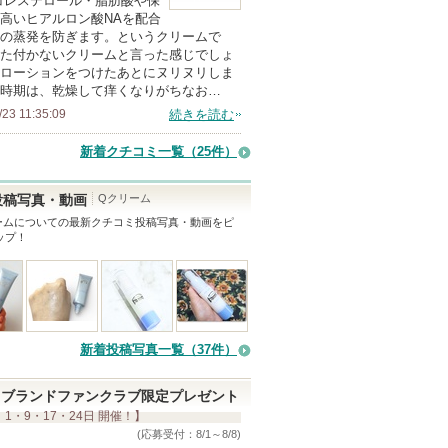
コレステロール・脂肪酸や保
高いヒアルロン酸NAを配合
メ
の蒸発を防ぎます。というクリームで
ン
た付かないクリームと言った感じでしょ
バ
ローションをつけたあとにヌリヌリしま
時期は、乾燥して痒くなりがちなお…
ー
/23 11:35:09
続きを読む
に
お
新着クチコミ一覧
（25件）
気
に
Qクリーム
投稿写真・動画
入
ーム
についての最新クチコミ投稿写真・動画をピ
ップ！
り
登
録
さ
れ
新着投稿写真一覧（37件）
て
い
ブランドファンクラブ限定プレゼント
ま
 1・9・17・24日 開催！】
す
(応募受付：8/1～8/8)