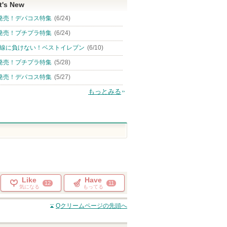
t's New
発売！デパコス特集
(6/24)
発売！プチプラ特集
(6/24)
線に負けない！ベストイレブン
(6/10)
発売！プチプラ特集
(5/28)
発売！デパコス特集
(5/27)
もっとみる
Like
Have
12
11
気になる
もってる
Qクリーム
ページの先頭へ