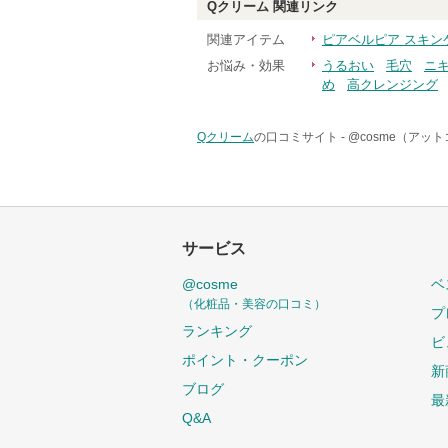
Qクリーム
関連リンク
関連アイテム
ピアベルピア スキン
お悩み・効果
うるおい
毛穴
ニ
め
高クレンジング
Qクリーム
の口コミサイト -
@cosme（アッ
サービス
@cosme
ベ
（化粧品・美容の口コミ）
プ
ランキング
ビ
ポイント・クーポン
新
ブログ
最
Q&A