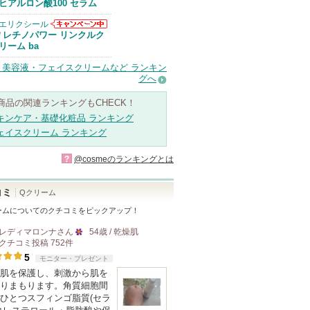
Anuaからのお
ヒアルロン酸100 セラム
知らせがありま
す
エリクシール
エリクシールか
レチノパワー リンクルク
/
らのお知らせが
リーム ba
あります
・美容液・フェイスクリームなど ランキン
グへ
商品の関連ランキングもCHECK！
キンケア・基礎化粧品 ランキング
ェイスクリーム ランキング
?
@cosmeのランキングとは
コミ
Qクリーム
ーム
についてのクチコミをピックアップ！
レディマロンナ
さん
54歳 / 乾燥肌
クチコミ投稿
752
件
25
5
モニター・プレゼント
人
肌を保護し、刺激から肌を
以
りまもります。角質細胞間
上
ひとつスフィンゴ脂質(セラ
の