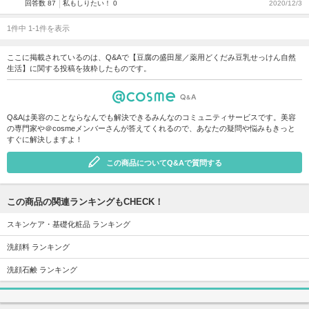
回答数 87
私もしりたい！ 0
2020/12/3
1件中 1-1件を表示
ここに掲載されているのは、Q&Aで【豆腐の盛田屋／薬用どくだみ豆乳せっけん自然
生活】に関する投稿を抜粋したものです。
Q&Aは美容のことならなんでも解決できるみんなのコミュニティサービスです。美容
の専門家や＠cosmeメンバーさんが答えてくれるので、あなたの疑問や悩みもきっと
すぐに解決しますよ！
この商品についてQ&Aで質問する
この商品の関連ランキングもCHECK！
スキンケア・基礎化粧品 ランキング
洗顔料 ランキング
洗顔石鹸 ランキング