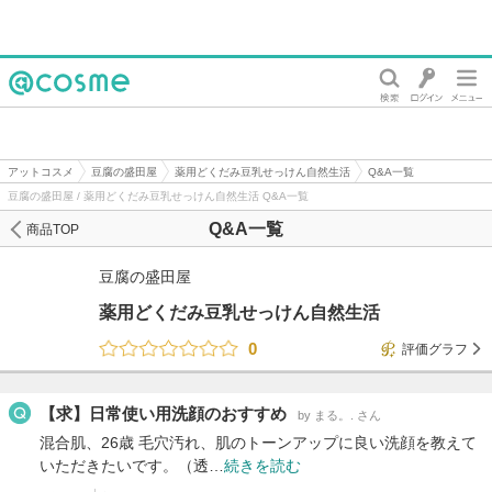
@cosme
アットコスメ
豆腐の盛田屋
薬用どくだみ豆乳せっけん自然生活
Q&A一覧
豆腐の盛田屋 / 薬用どくだみ豆乳せっけん自然生活 Q&A一覧
Q&A一覧
商品TOP
豆腐の盛田屋
薬用どくだみ豆乳せっけん自然生活
0
評価グラフ
【求】日常使い用洗顔のおすすめ
by まる。. さん
混合肌、26歳 毛穴汚れ、肌のトーンアップに良い洗顔を教えて
いただきたいです。（透…
続きを読む