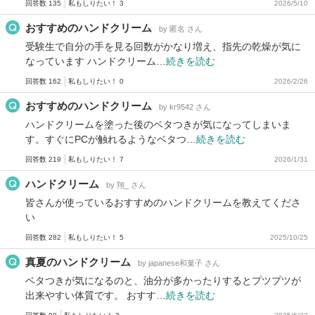
回答数 135
私もしりたい！ 3
2026/5/10
おすすめのハンドクリーム
by 匿名 さん
受験生で自分の手を見る回数がかなり増え、指先の乾燥が気に
なっています ハンドクリーム…
続きを読む
回答数 162
私もしりたい！ 0
2026/2/26
おすすめのハンドクリーム
by kr9542 さん
ハンドクリームを塗った後のベタつきが気になってしまいま
す。すぐにPCが触れるようなベタつ…
続きを読む
回答数 219
私もしりたい！ 7
2026/1/31
ハンドクリーム
by 翔_ さん
皆さんが使っているおすすめのハンドクリームを教えてくださ
い
回答数 282
私もしりたい！ 5
2025/10/25
真夏のハンドクリーム
by japanese和菓子 さん
ベタつきが気になるのと、油分が多かったりするとプツプツが
出来やすい体質です。 おすす…
続きを読む