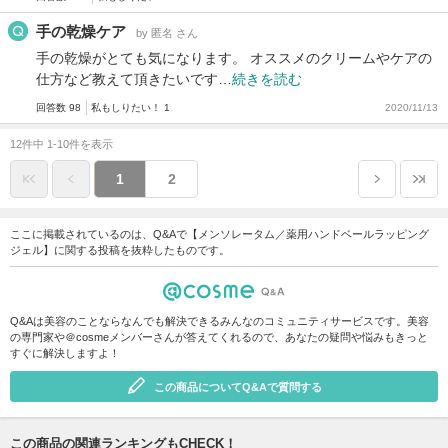
手の乾燥ケア
by 匿名 さん
手の乾燥がとても気になります。 オススメのクリームやケアの
仕方など教えて頂きたいです…
続きを読む
回答数 98
私もしりたい！ 1
2020/11/13
12件中 1-10件を表示
1
2
ここに掲載されているのは、Q&Aで【メンソレータム／薬用ハンドベールラッピング
ジェル】に関する投稿を抜粋したものです。
Q&Aは美容のことならなんでも解決できるみんなのコミュニティサービスです。美容
の専門家や＠cosmeメンバーさんが答えてくれるので、あなたの疑問や悩みもきっと
すぐに解決しますよ！
この商品についてQ&Aで質問する
この商品の関連ランキングもCHECK！