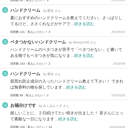
回答数 90
私もしりたい！ 3
2025/6/22
ハンドクリーム
by 匿名 さん
夏におすすめのハンドクリームを教えてください。さっぱりし
てるけど、ささくれなどがケアで…
続きを読む
回答数 131
私もしりたい！ 3
2023/5/10
ベタつかないハンドクリーム
by Kimmy1432 さん
ハンドクリームのベタつきが苦手で「ベタつかない」と書いて
ある物でもベタつきが気になりま…
続きを読む
回答数 143
私もしりたい！ 2
2023/5/9
ハンドクリーム
by 匿名 さん
肌荒れ防止成分の入ったハンドクリーム教えて下さい！ できれ
ば無香料の物を探しています…
続きを読む
回答数 89
私もしりたい！ 2
2023/2/20
お福分けです
by みくみん☆彡 さん
嬉しいことに、２日続けてたい焼きが出ました！ 皆さんにとっ
て素敵な一日になります…
続きを読む
回答数 226
私もしりたい！ 14
2022/10/15