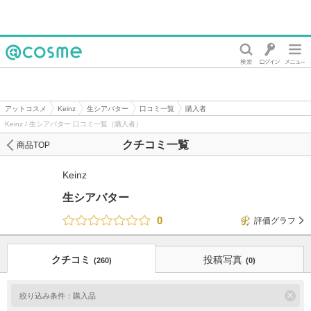
@cosme
アットコスメ
Keinz
生シアバター
口コミ一覧
購入者
Keinz / 生シアバター 口コミ一覧（購入者）
クチコミ一覧
商品TOP
Keinz
生シアバター
0
評価グラフ
クチコミ
投稿写真
(260)
(0)
絞り込み条件：
購入品