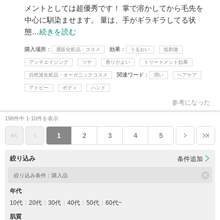
メントとしては超優秀です！ 掌で溶かしてから毛先を
中心に馴染ませます。 量は、手がギラギラしてる状
態…
続きを読む
購入場所
効果
通販化粧品・コスメ
うるおい
低刺激
アンチエイジング
ツヤ
香りがよい
トリートメント効果
関連ワード
自然派化粧品・オーガニックコスメ
潤い
ヘアケア
アトピー
ボディ
ハンド
参考になった
198件中 1-10件を表示
1
2
3
4
5
絞り込み
条件追加
絞り込み条件：
購入品
年代
10代
20代
30代
40代
50代
60代~
肌質