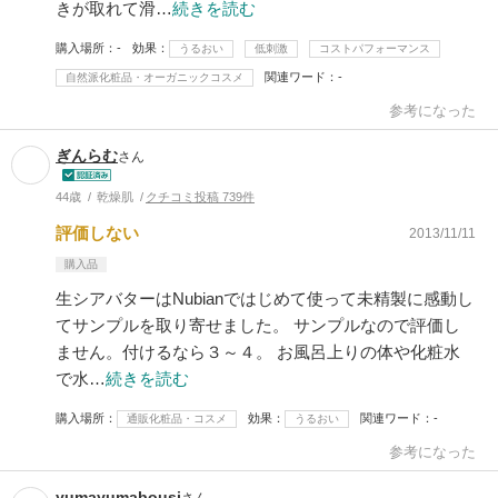
きが取れて滑…
続きを読む
購入場所
-
効果
うるおい
低刺激
コストパフォーマンス
関連ワード
-
自然派化粧品・オーガニックコスメ
参考になった
ぎんらむ
さん
44歳
乾燥肌
クチコミ投稿 739件
評価しない
2013/11/11
購入品
生シアバターはNubianではじめて使って未精製に感動し
てサンプルを取り寄せました。 サンプルなので評価し
ません。付けるなら３～４。 お風呂上りの体や化粧水
で水…
続きを読む
購入場所
効果
関連ワード
-
通販化粧品・コスメ
うるおい
参考になった
yumayumabousi
さん