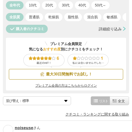
全年代
10代
20代
30代
40代
50代～
全肌質
普通肌
乾燥肌
脂性肌
混合肌
敏感肌
ア
購入者のクチコミ
詳細絞り込み
プレミアム会員限定
気になる
おすすめ度
別にクチコミをチェック！
最大30日間無料でお試し！
プレミアム会員の方はこちらからログイン
並び替え：
リスト
全文
クチコミ・ランキングに関する取り組み
noiseuse
さん