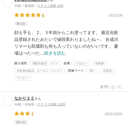
35歳
敏感肌
クチコミ投稿 10件
5
2012/1/9
購入品
顔も手も、２、３年前からこれ塗ってます。 最近化粧
品登録されたみたいで値段変わりましたね～。 合成ポ
リマーも防腐剤も何も入っていないのがいいです。 夏
場はべたべた…
続きを読む
購入場所
効果
通販化粧品・コスメ
うるおい
低刺激
関連ワード
自然派化粧品・オーガニックコスメ
潤い
自然派
アトピー
参考になった
なかり２２
さん
46歳
乾燥肌
クチコミ投稿 132件
3
2011/10/26
購入品