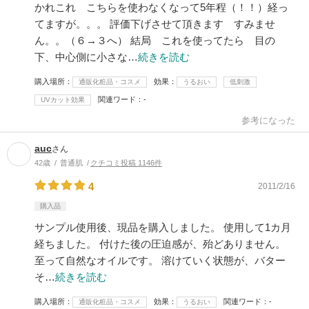
かれこれ こちらを使わなくなって5年程（！！）経っ
てますが。。。 評価下げさせて頂きます すみませ
ん。。（６→３へ） 結局 これを使ってたら 目の
下、中心側に小さな…
続きを読む
購入場所
効果
通販化粧品・コスメ
うるおい
低刺激
関連ワード
-
UVカット効果
参考になった
auc
さん
42歳
普通肌
クチコミ投稿 1146件
4
2011/2/16
購入品
サンプル使用後、現品を購入しました。 使用して1カ月
経ちました。 付けた後の圧迫感が、殆どありません。
至って自然なオイルです。 溶けていく状態が、バター
そ…
続きを読む
購入場所
効果
関連ワード
-
通販化粧品・コスメ
うるおい