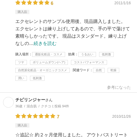
6
2011/1/16
購入品
エクセレントのサンプル使用後、現品購入しました。
エクセレントは練り上げしてあるので、手の平で蕩けて
素晴らしかったです。 現品はスタンダード。練り上げ
なしの…
続きを読む
購入場所
効果
通販化粧品・コスメ
うるおい
低刺激
ツヤ
ボリュームダウン(ヘア)
コストパフォーマンス
関連ワード
自然派化粧品・オーガニックコスメ
自然
乾燥
潤い
低刺激
参考になった
チビリンジャー
さん
36歳
混合肌
クチコミ投稿 94件
7
2010/11/26
購入品
☆追記☆ 約２ヶ月使用しました。 アウトバストリート