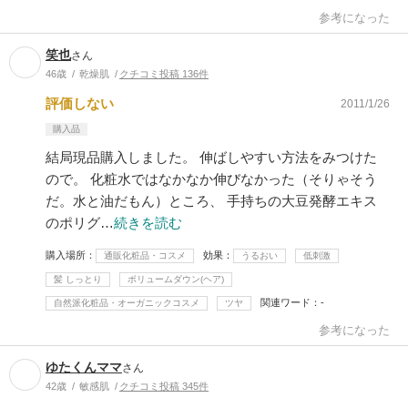
参考になった
笑也
さん
46歳
乾燥肌
クチコミ投稿 136件
評価しない
2011/1/26
購入品
結局現品購入しました。 伸ばしやすい方法をみつけた
ので。 化粧水ではなかなか伸びなかった（そりゃそう
だ。水と油だもん）ところ、 手持ちの大豆発酵エキス
のポリグ…
続きを読む
購入場所
効果
通販化粧品・コスメ
うるおい
低刺激
髪 しっとり
ボリュームダウン(ヘア)
関連ワード
-
自然派化粧品・オーガニックコスメ
ツヤ
参考になった
ゆたくんママ
さん
42歳
敏感肌
クチコミ投稿 345件