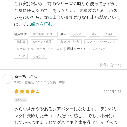
これ実は2個め。 前のシリーズの時から使ってまずか、
全身に使えるので、ありがたい。 未精製のため、ハズ
レをひいたら、塊に出会います(笑) なぜ未精製かといえ
は、そ…
続きを読む
購入場所
効果
独立店舗・サロン
うるおい
毛穴
ニキビ
低刺激
UVカット効果
肌のハリ・弾力
コストパフォーマンス
関連ワード
自然派化粧品・オーガニックコスメ
生シアバター
KEINZ
ケインズ
参考になった
るーちぃ
さん
38歳
乾燥肌
クチコミ投稿 810件
4
2013/12/28
購入品
ざらつきがややあるシアバターになります。 テンパリ
ングに失敗したチョコみたいな感じ。 でも、小分けに
してからつまようじでグネグネ全体を混ぜたら ざらつ