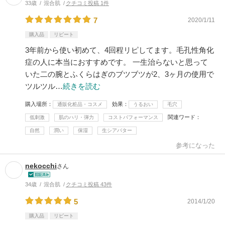
33歳
混合肌
クチコミ投稿 1件
7
2020/1/11
購入品
リピート
3年前から使い初めて、4回程リピしてます。毛孔性角化
症の人に本当におすすめです。 一生治らないと思って
いた二の腕とふくらはぎのブツブツが2、3ヶ月の使用で
ツルツル…
続きを読む
購入場所
効果
通販化粧品・コスメ
うるおい
毛穴
関連ワード
低刺激
肌のハリ・弾力
コストパフォーマンス
自然
潤い
保湿
生シアバター
参考になった
nekocchi
さん
34歳
混合肌
クチコミ投稿 43件
5
2014/1/20
購入品
リピート