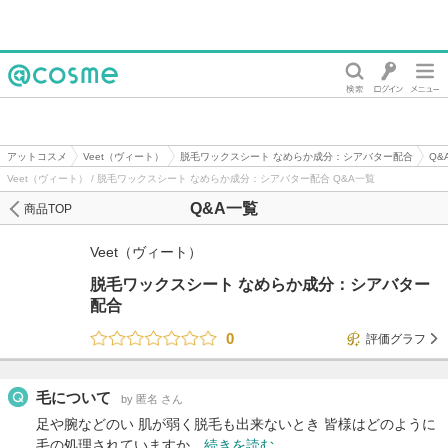
@cosme
アットコスメ
Veet（ヴィート）
脱毛ワックスシート なめらか成分：シアバター配合
Q&
Veet（ヴィート） / 脱毛ワックスシート なめらか成分：シアバター配合 Q&A一覧
Q&A一覧
商品TOP
Veet（ヴィート）
脱毛ワックスシート なめらか成分：シアバター
配合
0
評価グラフ
毛について
by 匿名 さん
足や腕などのい 肌が弱く脱毛も出来ないとき 皆様はどのように
毛の処理されていますか…
続きを読む