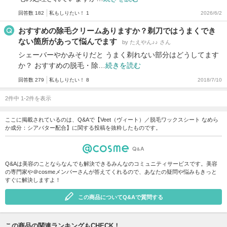
回答数 182
私もしりたい！ 1
2026/6/2
おすすめの除毛クリームありますか？剃刀ではうまくでき
ない箇所があって悩んでます
by たえやん♪♪ さん
シェーバーやかみそりだと うまく剃れない部分はどうしてます
か？ おすすめの脱毛・除…
続きを読む
回答数 279
私もしりたい！ 8
2018/7/10
2件中 1-2件を表示
ここに掲載されているのは、Q&Aで【Veet（ヴィート）／脱毛ワックスシート なめら
か成分：シアバター配合】に関する投稿を抜粋したものです。
Q&Aは美容のことならなんでも解決できるみんなのコミュニティサービスです。美容
の専門家や＠cosmeメンバーさんが答えてくれるので、あなたの疑問や悩みもきっと
すぐに解決しますよ！
この商品についてQ&Aで質問する
この商品の関連ランキングもCHECK！