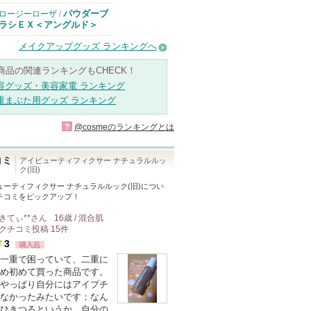
パウダーブ
ロージーローザ
/
ラシＥＸ＜アングルド＞
メイクアップグッズ ランキングへ
商品の関連ランキングもCHECK！
容グッズ・美容家電 ランキング
重まぶた用グッズ ランキング
?
@cosmeのランキングとは
コミ
アイビューティフィクサー ナチュラルルッ
ク(旧)
ューティフィクサー ナチュラルルック(旧)
につい
チコミをピックアップ！
きてぃ**
さん
16歳 / 混合肌
クチコミ投稿
15
件
3
購入品
一重で困っていて、二重に
め初めて買った商品です。
やっぱり自分にはアイプチ
なかったみたいです；なん
ひきつるというか、自分の