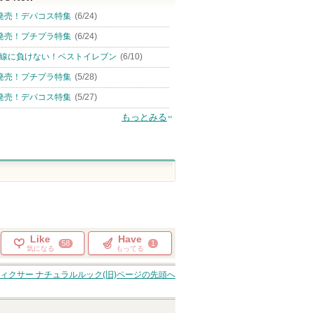
発売！デパコス特集
(6/24)
発売！プチプラ特集
(6/24)
線に負けない！ベストイレブン
(6/10)
発売！プチプラ特集
(5/28)
発売！デパコス特集
(5/27)
もっとみる
Like
Have
58
1
気になる
もってる
ィクサー ナチュラルルック(旧)
ページの先頭へ