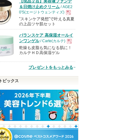
【現品２点】美容液ファンデ
＆日焼け止めクリーム
/ AGE2
0'S(エージトウェンティズ)
”スキンケア発想”で叶える真夏
現
の上品ツヤ肌セット
バランスケア 高保湿オールイ
品
ンワンゲル
/ Carte(カルテ)
乾燥も皮脂も気になる肌に！
現
カルテＨＤ高保湿ゲル
品
プレゼントをもっとみる
トピックス