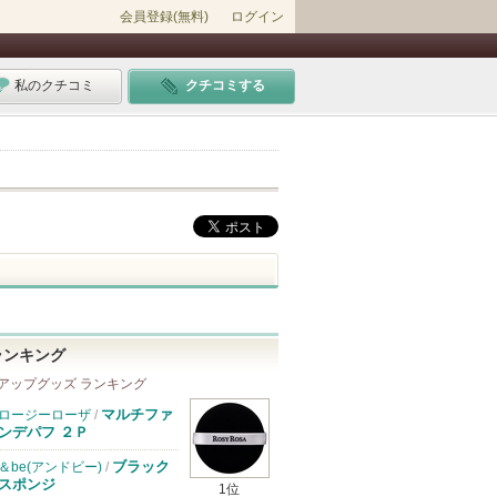
会員登録(無料)
ログイン
私のクチコミ
クチコミする
ランキング
アップグッズ ランキング
マルチファ
ロージーローザ
/
ンデパフ ２Ｐ
ブラック
＆be(アンドビー)
/
スポンジ
1位