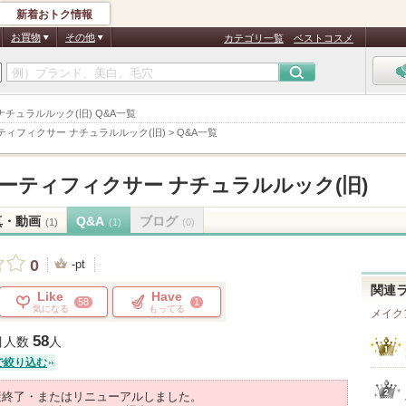
新着おトク情報
お買物
その他
カテゴリ一覧
ベストコスメ
ナチュラルルック(旧) Q&A一覧
ティフィクサー ナチュラルルック(旧)
>
Q&A一覧
ーティフィクサー ナチュラルルック(旧)
真・動画
Q&A
ブログ
(1)
(1)
(0)
0
-pt
関連
Like
Have
58
1
気になる
もってる
メイク
58
目人数
人
で絞り込む
産終了・またはリニューアルしました。