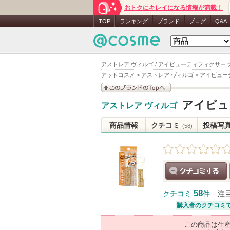
おトクにキレイになる情報が満載！
TOP
ランキング
ブランド
ブログ
Q&A
アストレア ヴィルゴ / アイビューティフィクサー 
アットコスメ
>
アストレア ヴィルゴ
>
アイビュー
このブランドの情報を
アイビュ
アストレア ヴィルゴ
見る
商品情報
クチコミ
投稿写
(58)
クチコミする
58
クチコミ
件
注
購入者のクチコミ
この商品は生