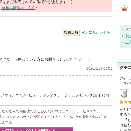
ではまだ販売されている場合があります。）
新商品情報はこちら
この
投稿日順
私も知りたい！順
美
二
ィクサーを使っている方にお聞きしたいのですが、…
クチ
2020/8/13 02:02
アイビ
てのク
 ヴィルゴ / アイビューティフィクサー ナチュラルルック(旧)】に関
右だけ
ことならなんでも解決できるみんなのコミュニティサービスです。
するた
@cosmeメンバーさんが答えてくれるので、あなたの疑問や悩みもき
…でも
しますよ！
は合わ
か目が
この商品についてQ&Aで質問する