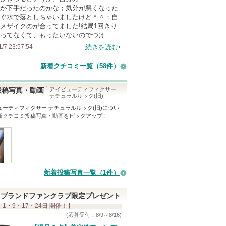
が下手だったのかな；気分が悪くなった
ぐ水で落としちゃいましたけど＾＾；自
メザイクのが合ってました!結局1回きり
ってなくて、もったいないのでつけ…
1/7 23:57:54
続きを読む
新着クチコミ一覧
（58件）
アイビューティフィクサー
投稿写真・動画
ナチュラルルック(旧)
ューティフィクサー ナチュラルルック(旧)
につい
新クチコミ投稿写真・動画をピックアップ！
新着投稿写真一覧（1件）
ブランドファンクラブ限定プレゼント
 1・9・17・24日 開催！】
(応募受付：8/9～8/16)