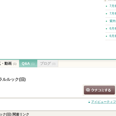
7月
7月
紫外
6月
6月
真・動画
Q&A
ブログ
(1)
(1)
(0)
ルルック(旧)
クチコミする
アイビューティフ
ク(旧)
関連リンク