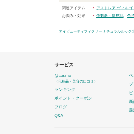
関連アイテム
アストレア ヴィルゴ
お悩み・効果
低刺激・敏感肌
色
アイビューティフィクサー ナチュラルルック(
サービス
@cosme
ベ
（化粧品・美容の口コミ）
プ
ランキング
ビ
ポイント・クーポン
新
ブログ
最
Q&A