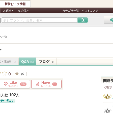
新着おトク情報
お買物
その他
カテゴリ一覧
ベストコスメ
&A一覧
グ
真・動画
Q&A
ブログ
(0)
(5)
(1)
0
-pt
関連
Like
Have
102
18
気になる
もってる
化粧水
102
目人数
人
で絞り込む