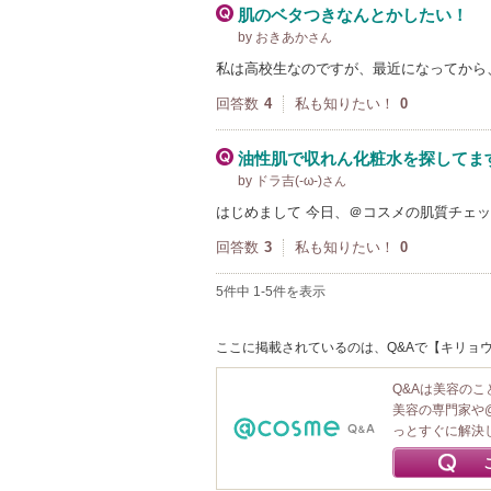
肌のベタつきなんとかしたい！
by おきあか
さん
私は高校生なのですが、最近になってから
回答数
4
私も知りたい！
0
油性肌で収れん化粧水を探してま
by ドラ吉(-ω-)
さん
はじめまして 今日、＠コスメの肌質チェ
回答数
3
私も知りたい！
0
5件中 1-5件を表示
ここに掲載されているのは、Q&Aで【キリョウ
Q&Aは美容の
美容の専門家や
っとすぐに解決