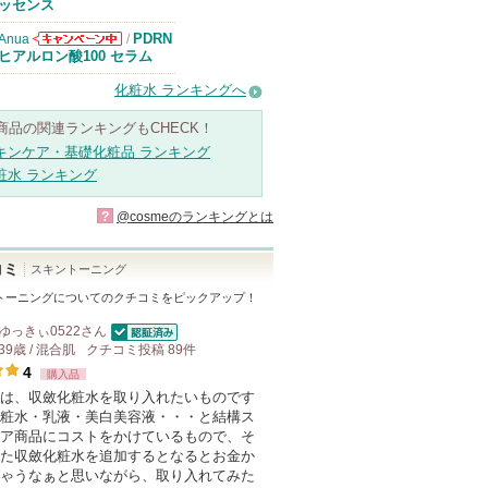
知らせがありま
ッセンス
す
PDRN
Anua
/
Anuaからのお
ヒアルロン酸100 セラム
知らせがありま
す
化粧水 ランキングへ
商品の関連ランキングもCHECK！
キンケア・基礎化粧品 ランキング
粧水 ランキング
?
@cosmeのランキングとは
コミ
スキントーニング
トーニング
についてのクチコミをピックアップ！
ゆっきぃ0522
さん
認証済
39歳 / 混合肌
クチコミ投稿
89
件
4
購入品
は、収斂化粧水を取り入れたいものです
粧水・乳液・美白美容液・・・と結構ス
ア商品にコストをかけているもので、そ
た収斂化粧水を追加するとなるとお金か
ゃうなぁと思いながら、取り入れてみた