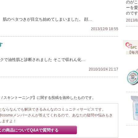
のがこ
ーを愛
のです
、肌のベタつきが目立ち始めてしまいました。 顔…
2013/8
2013/12/9 18:55
す
【毎月
ックで油性肌と診断されました そこで収れん化…
2010/10/24 21:17
 / スキントーニング】に関する投稿を抜粋したものです。
ことならなんでも解決できるみんなのコミュニティサービスです。
@cosmeメンバーさんが答えてくれるので、あなたの疑問や悩みもき
しますよ！
この商品についてQ&Aで質問する