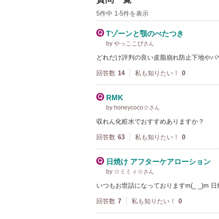
5件中 1-5件を表示
Tゾーンと顎のべたつき
by やっここぴ
さん
どれだけ評判の良い皮脂崩れ防止下地やパ
回答数
14
私も知りたい！
0
RMK
by honeycoco☆
さん
収れん化粧水でおすすめありますか？
回答数
63
私も知りたい！
0
日焼け アフターケアローション
by ☆ミミィ☆
さん
いつもお世話になっておりますm(_ _)m
回答数
7
私も知りたい！
0