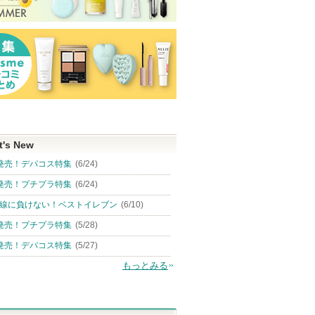
t's New
発売！デパコス特集
(6/24)
発売！プチプラ特集
(6/24)
線に負けない！ベストイレブン
(6/10)
発売！プチプラ特集
(5/28)
発売！デパコス特集
(5/27)
もっとみる