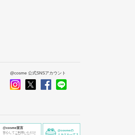
@cosme 公式SNSアカウント
instagram
x
facebook
line
@cosme宣言
@cosmeの
安心してご利用いただけ
ミカエルって？