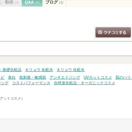
真・動画
Q&A
ブログ
(0)
(5)
(1)
クチコミする
・基礎化粧品
キリョウ 化粧水
キリョウ 化粧水
キビ
美白
低刺激・敏感肌
アンチエイジング
UVカットコスメ
肌のハリ
ジング
コストパフォーマンス
自然派化粧品・オーガニックコスメ
e（アットコスメ）