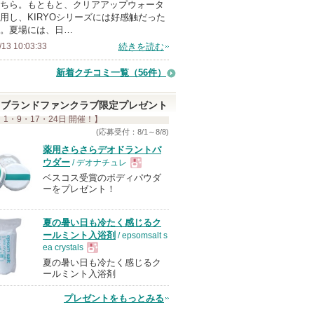
ちら。もともと、クリアアップウォータ
用し、KIRYOシリーズには好感触だった
。夏場には、日…
/13 10:03:33
続きを読む
新着クチコミ一覧
（56件）
ブランドファンクラブ限定プレゼント
 1・9・17・24日 開催！】
(応募受付：8/1～8/8)
薬用さらさらデオドラントパ
ウダー
/ デオナチュレ
ベスコス受賞のボディパウダ
現
ーをプレゼント！
品
夏の暑い日も冷たく感じるク
ールミント入浴剤
/ epsomsalt s
ea crystals
夏の暑い日も冷たく感じるク
現
ールミント入浴剤
プレゼントをもっとみる
品