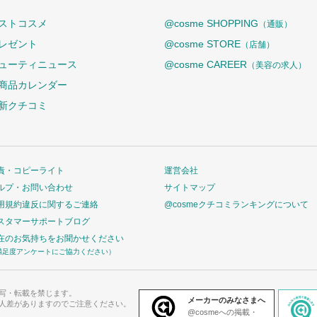
ストコスメ
@cosme SHOPPING
（通販）
レゼント
@cosme STORE
（店舗）
ューティニュース
@cosme CAREER
（美容の求人）
商品カレンダー
新クチコミ
責・コピーライト
運営会社
ルプ・お問い合わせ
サイトマップ
用規約違反に関するご連絡
@cosmeクチコミランキングについて
スタマーサポートブログ
在のお気持ちをお聞かせください
満足度アンケートにご協力ください）
写・転載を禁じます。
メーカーのみなさまへ
人差がありますのでご注意ください。
@cosmeへの掲載・