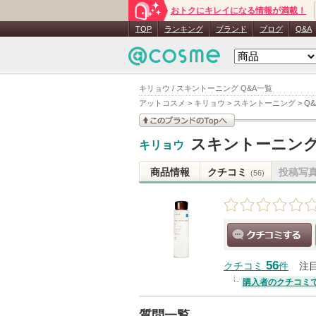
おトクにキレイになる情報が満載！
TOP
ランキング
ブランド
ブログ
Q&A
キリョウ / スキントーニング Q&A一覧
アットコスメ
>
キリョウ
>
スキントーニング
>
Q
このブランドの情報を
スキントーニン
キリョウ
見る
商品情報
クチコミ
投稿写
(56)
クチコミする
56
クチコミ
件
注
購入者のクチコミ
質問一覧