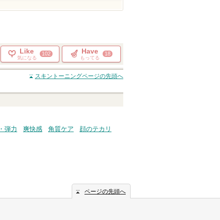
Like
Have
102
18
気になる
もってる
スキントーニング
ページの先頭へ
・弾力
爽快感
角質ケア
顔のテカリ
ページの先頭へ