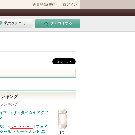
会員登録(無料)
ログイン
私のクチコミ
クチコミする
ランキング
 ランキング
ザ・タイムR アクア
イプサ
/
e
フェイ
SK-II
/
SK-IIからのお
シャル トリートメント エ
1位