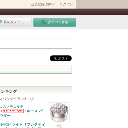
会員登録(無料)
ログイン
私のクチコミ
クチコミする
ランキング
スパウダー ランキング
コスメデコルテ
ルース パ
/
コスメデコルテ
ウダー
からのお知らせ
があります
ライトリフレクティ
NARS
/
1位