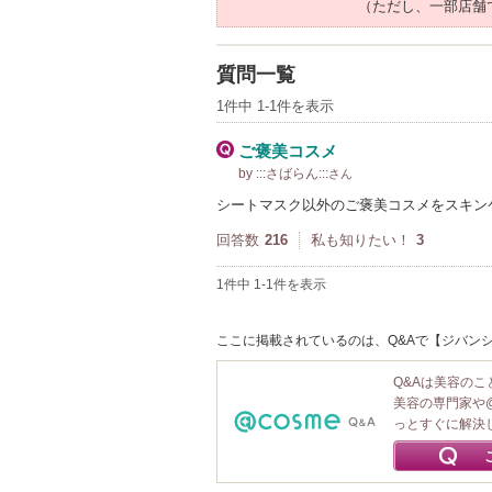
（ただし、一部店舗
質問一覧
1件中 1-1件を表示
ご褒美コスメ
by :::さばらん:::
さん
シートマスク以外のご褒美コスメをスキン
回答数
216
私も知りたい！
3
1件中 1-1件を表示
ここに掲載されているのは、Q&Aで【ジバンシ
Q&Aは美容の
美容の専門家や
っとすぐに解決