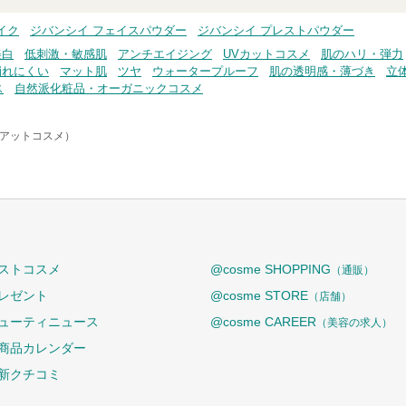
イク
ジバンシイ フェイスパウダー
ジバンシイ プレストパウダー
美白
低刺激・敏感肌
アンチエイジング
UVカットコスメ
肌のハリ・弾力
崩れにくい
マット肌
ツヤ
ウォータープルーフ
肌の透明感・薄づき
立
ス
自然派化粧品・オーガニックコスメ
e（アットコスメ）
ストコスメ
@cosme SHOPPING
（通販）
レゼント
@cosme STORE
（店舗）
ューティニュース
@cosme CAREER
（美容の求人）
商品カレンダー
新クチコミ