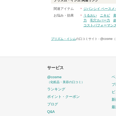
プリズム・イシム
関連リンク
関連アイテム
ジバンシイ ベースメ
お悩み・効果
うるおい
ニキビ
力
毛穴カバー力
コストパフォーマン
プリズム・イシム
の口コミサイト -
@cosm
サービス
@cosme
ベ
（化粧品・美容の口コミ）
プ
ランキング
ビ
ポイント・クーポン
新
ブログ
最
Q&A