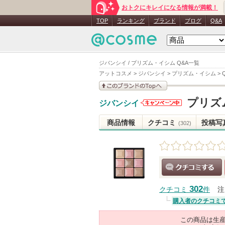
おトクにキレイになる情報が満載！
TOP
ランキング
ブランド
ブログ
Q&A
ジバンシイ / プリズム・イシム Q&A一覧
アットコスメ
>
ジバンシイ
>
プリズム・イシム
>
このブランドの情報を
プリズ
ジバンシイ
見る
ジバンシイ
からのお知
商品情報
クチコミ
投稿写
(302)
らせがあり
ます
クチコミする
302
クチコミ
件
注
購入者のクチコミ
この商品は生