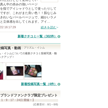
真ん中の赤みの強いベージ
を指でアイシャドウとして使ったりして
ですが、これがまた良い色！！肌なじみ
きれいなパールベージュで、細かいラメ
と立体感を出してくれます。アイ…
/22 16:17:29
続きを読む
新着クチコミ一覧
（302件）
プリズム・イシム
投稿写真・動画
ム・イシム
についての最新クチコミ投稿写真・動
ックアップ！
新着投稿写真一覧（4件）
ブランドファンクラブ限定プレゼント
 1・9・17・24日 開催！】
(応募受付：8/1～8/8)