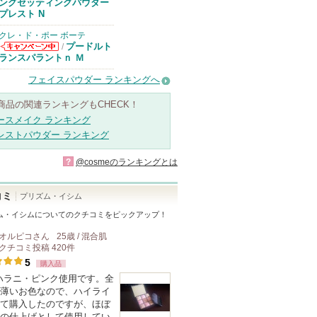
ングセッティングパウダー
プレスト N
クレ・ド・ポー ボーテ
プードルト
/
クレ・ド・ポー
ランスパラントｎ Ｍ
ボーテからのお
知らせがありま
フェイスパウダー ランキングへ
す
商品の関連ランキングもCHECK！
ースメイク ランキング
レストパウダー ランキング
?
@cosmeのランキングとは
コミ
プリズム・イシム
ム・イシム
についてのクチコミをピックアップ！
オルピコ
さん
25歳 / 混合肌
クチコミ投稿
420
件
5
購入品
マハラニ・ピンク使用です。全
薄いお色なので、ハイライ
て購入したのですが、ほぼ
の仕上げとして使用してい