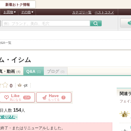
新着おトク情報
お買物
その他
カテゴリ一覧
ベストコスメ
Q&A一覧
ム・イシム
真・動画
Q&A
ブログ
(4)
(1)
(0)
0
-pt
関連
Like
Have
154
7
気になる
もってる
フェイ
154
目人数
人
で絞り込む
産終了・またはリニューアルしました。