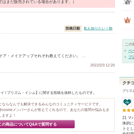
ではまだ販売されている場合があります。）
投稿日順
私も知りたい！順
この
ベ
ケア・メイクアップそれぞれ教えてください。 …
プ
2022/2/3 12:20
クチ
プリズ
イ / プリズム・イシム】に関する投稿を抜粋したものです。
ことならなんでも解決できるみんなのコミュニティサービスです。
@cosmeメンバーさんが答えてくれるので、あなたの疑問や悩みもき
しますよ！
21 
体的に
この商品についてQ&Aで質問する
トとし
全顔用