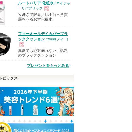
ルートバリア 化粧水
/ ネイチャ
ーリパブリック
＼暑さで限界／肌土台＝角質
現
層をうるおす化粧水
品
フィーオールデイカバーブラ
ッククッション
/ fwee(フィー)
真夏でも絶対崩れない、話題
現
のブラッククッション
プレゼントをもっとみる
品
トピックス