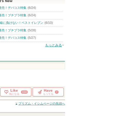
t's New
発売！デパコス特集
(6/24)
発売！プチプラ特集
(6/24)
線に負けない！ベストイレブン
(6/10)
発売！プチプラ特集
(5/28)
発売！デパコス特集
(5/27)
もっとみる
Like
Have
154
7
気になる
もってる
プリズム・イシム
ページの先頭へ