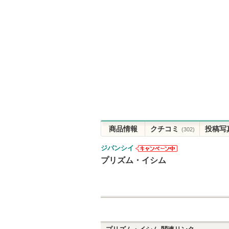
商品情報
クチコミ
投稿写
(302)
ジバンシイ
ジバンシイか
プリズム・イシム
らのお知らせ
があります