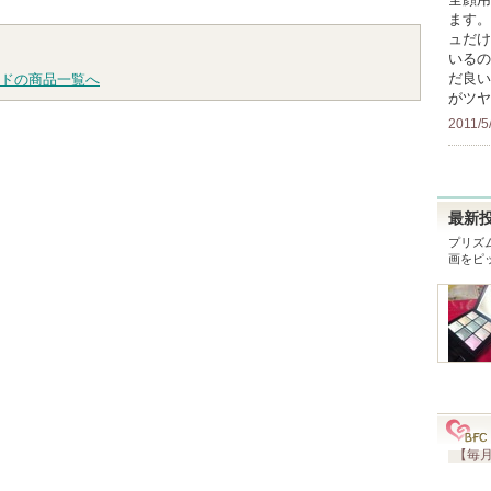
ます。
ュだけ
いるの
だ良い
ドの商品一覧へ
がツヤ
2011/5
最新
プリズ
画をピ
【毎月