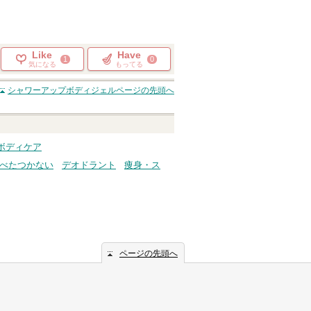
Like
Have
1
0
気になる
もってる
シャワーアップボディジェル
ページの先頭へ
ボディケア
べたつかない
デオドラント
痩身・ス
ページの先頭へ