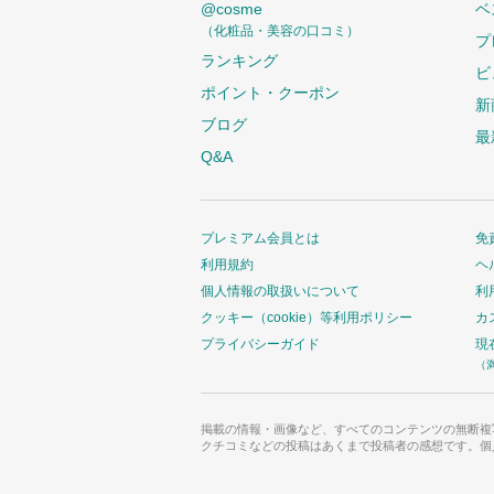
@cosme
ベ
（化粧品・美容の口コミ）
プ
ランキング
ビ
ポイント・クーポン
新
ブログ
最
Q&A
プレミアム会員とは
免
利用規約
ヘ
個人情報の取扱いについて
利
クッキー（cookie）等利用ポリシー
カ
プライバシーガイド
現
（
掲載の情報・画像など、すべてのコンテンツの無断複
クチコミなどの投稿はあくまで投稿者の感想です。個