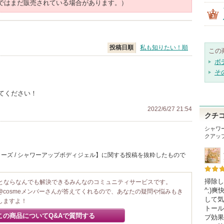
ではまだ販売されている場合があります。）
投稿日順
私も知りたい！順
この
ボ
そ
てください！
2022/6/27 21:54
クチ
シャワ
クアッ
ーズ / シャワーアップボディジェル】に関する投稿を抜粋したもので
掃除し
ことならなんでも解決できるみんなのコミュニティサービスです。
^;)
@cosmeメンバーさんが答えてくれるので、あなたの疑問や悩みもき
して気
しますよ！
トール
この商品についてQ&Aで質問する
プ効果