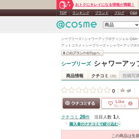
おトクにキレイになる情報が満載！
TOP
ランキング
ブランド
ブログ
Q&A
シーブリーズ / シャワーアップボディジェル Q&A
アットコスメ
>
シーブリーズ
>
シャワーアップボ
このブランドの情報を
シャワーアッ
シーブリーズ
見る
商品情報
クチコミ
投稿写
(26)
0
-pt
Like
1
気になる
クチコミする
26
1
クチコミ
件
注目人数
人
購入者のクチコミで絞り込む
この商品は生