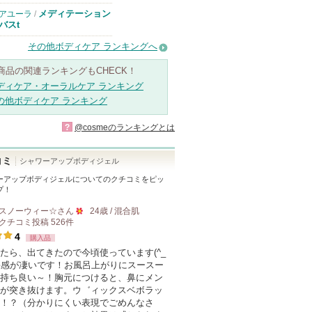
メディテーション
アユーラ
/
バスt
その他ボディケア ランキングへ
商品の関連ランキングもCHECK！
ディケア・オーラルケア ランキング
の他ボディケア ランキング
?
@cosmeのランキングとは
コミ
シャワーアップボディジェル
ーアップボディジェル
についてのクチコミをピッ
プ！
スノーウィー☆
さん
24歳 / 混合肌
クチコミ投稿
526
件
50
4
購入品
人
たら、出てきたので今頃使っています(^_
以
爽快感が凄いです！お風呂上がりにスースー
上
持ち良い～！胸元につけると、鼻にメン
の
が突き抜けます。ウ゛ィックスベボラッ
！？（分かりにくい表現でごめんなさ
メ