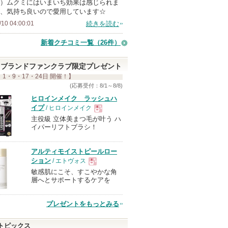
）ムクミにはいまいち効果は感じられま
ン
、気持ち良いので愛用しています☆
バ
/10 04:00:01
続きを読む
ー
新着クチコミ一覧
（26件）
に
お
ブランドファンクラブ限定プレゼント
気
 1・9・17・24日 開催！】
に
(応募受付：8/1～8/8)
入
ヒロインメイク ラッシュハ
り
イプ
/ ヒロインメイク
登
主役級 立体美まつ毛が叶う ハ
現
イパーリフトブラシ！
録
さ
品
アルティモイストピールロー
れ
ション
/ エトヴォス
て
敏感肌にこそ、すこやかな角
現
い
層へとサポートするケアを
ま
す
品
プレゼントをもっとみる
トピックス