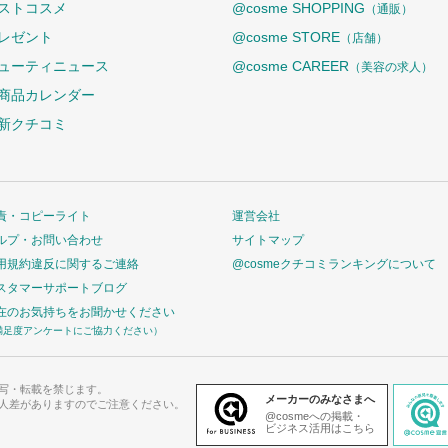
ストコスメ
@cosme SHOPPING
（通販）
レゼント
@cosme STORE
（店舗）
ューティニュース
@cosme CAREER
（美容の求人）
商品カレンダー
新クチコミ
責・コピーライト
運営会社
ルプ・お問い合わせ
サイトマップ
用規約違反に関するご連絡
@cosmeクチコミランキングについて
スタマーサポートブログ
在のお気持ちをお聞かせください
満足度アンケートにご協力ください）
写・転載を禁じます。
メーカーのみなさまへ
人差がありますのでご注意ください。
@cosmeへの掲載・
ビジネス活用はこちら