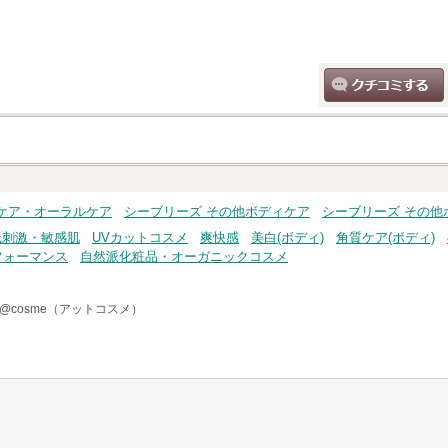
クチコミする
ケア・オーラルケア
シーブリーズ その他ボディケア
シーブリーズ その他
低刺激・敏感肌
UVカットコスメ
爽快感
美白(ボディ)
角質ケア(ボディ)
フォーマンス
自然派化粧品・オーガニックコスメ
@cosme（アットコスメ）