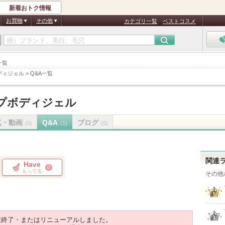
新着おトク情報
お買物
その他
カテゴリ一覧
ベストコスメ
一覧
ディジェル
>
Q&A一覧
プボディジェル
真・動画
Q&A
ブログ
(0)
(1)
(0)
関連
Have
0
もってる
その他
産終了・またはリニューアルしました。