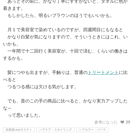
あっとその前に、かなり丁寧にすすがないと、タオルに色が
着きます。
もしかしたら、明るいブラウンのほうでもいいかも。
月１で美容室で染めているのですが、四週間目にもなると
かなり白髪が気になりますので、そういうときにはこれ、い
いかも。
一年間で十二回行く美容室が、十回で済む、くらいの働きは
するかも。
髪につやも出ますが、手触りは、普通の
トリートメント
に比
べると
つるつる感には欠ける気がします。
でも、昔のこの手の商品に比べると、かなり実力アップした
な～
って思いました。
参考になった
29
自然派clubサスティ
ヘアケア・スタイリング
ヘアカラー・パーマ