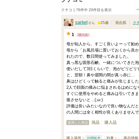
クチコミ76件中 20件目を表示
sarbel
25歳
混合肌
ク
さん
1
1
購入品
0
母が知人から、すごく良いよーって勧め
0
母から「お風呂場に置いておくから良か
人
れたので、数日間使ってみました。
以
真っ黒な固形石鹸。一緒についてきた泡
上
使いだして3日くらいで、泡がピリピリ
と、翌朝！鼻や眉間の間が真っ赤に…
の
鼻はひどくって触ると痛みが生じました
メ
2人で顔面の痛みに悩まされるはめになり
ン
すぐに使用をやめると痛みは引いてきま
復させないと…(;ω:)
バ
評価は良いみたいなので良い物なんだと
ー
の人間には全く相性が良くありませんで
に
現品
購入品
使用した商品
お
気
購入場所
効果
-
商品情報
訪問販売