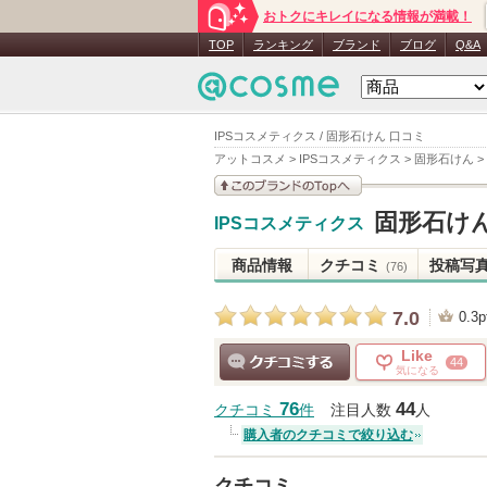
おトクにキレイになる情報が満載！
TOP
ランキング
ブランド
ブログ
Q&A
IPSコスメティクス / 固形石けん 口コミ
アットコスメ
>
IPSコスメティクス
>
固形石けん
>
このブランドの情報を
固形石け
IPSコスメティクス
見る
商品情報
クチコミ
投稿写
(76)
7.0
0.3p
Like
44
気になる
クチコミする
76
44
クチコミ
件
注目人数
人
購入者のクチコミで絞り込む
クチコミ