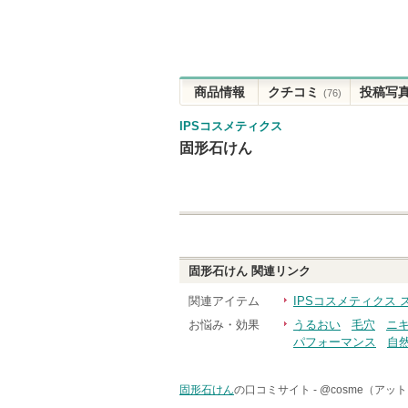
商品情報
クチコミ
投稿写
(76)
IPSコスメティクス
固形石けん
固形石けん
関連リンク
関連アイテム
IPSコスメティクス
お悩み・効果
うるおい
毛穴
ニ
パフォーマンス
自
固形石けん
の口コミサイト -
@cosme（アッ