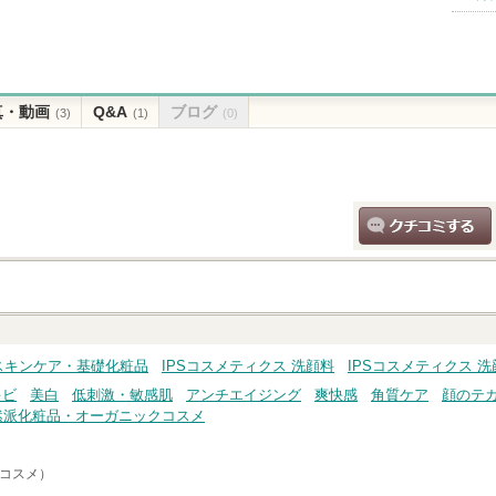
真・動画
Q&A
ブログ
(3)
(1)
(0)
クチコミする
 スキンケア・基礎化粧品
IPSコスメティクス 洗顔料
IPSコスメティクス 
キビ
美白
低刺激・敏感肌
アンチエイジング
爽快感
角質ケア
顔のテ
然派化粧品・オーガニックコスメ
トコスメ）