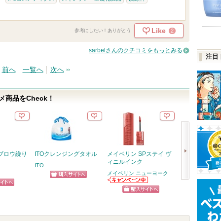
Like
2
参考にしたい！ありがとう
sarbelさんのクチコミをもっとみる
注目
前へ
一覧へ
次へ
商品をCheck！
ブロウ繰り
ITOクレンジングタオル
メイベリン SPステイ ヴ
プリマヴィスタ
ィニルインク
トパウダー 超
ITO
用
メイベリン ニューヨーク
プリマヴィスタ
ショッピン
次
メイベリン ニュ
ピン
ーヨークからの
プリマヴィスタ
グサイトへ
へ
ショッピン
お知らせがあり
からのお知らせ
トへ
ます
があります
グサイトへ