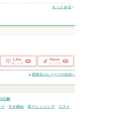
もっとみる
Like
Have
44
15
気になる
もってる
固形石けん
ページの先頭へ
洗顔石鹸
カリ
引き締め
高クレンジング
コスト