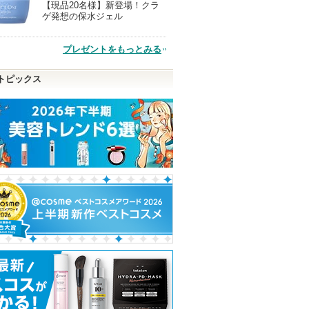
【現品20名様】新登場！クラ
現
ゲ発想の保水ジェル
品
プレゼントをもっとみる
トピックス
 EXマッ
フィーノ プレミアムタ
by365 パウダリーUVジ
プリマヴィスタ 
オイリー肌
ッチ 濃厚美容液ヘアオイ
ェル
ロテクトベース
ル
ずれ防止> 超オ
ナリスアップ
用
フィーノ
フィーノからの
プリマヴィスタ
ショッピン
お知らせがあり
ショッピン
ます
プリマヴィスタ
グサイトへ
からのお知らせ
グサイトへ
ショッピ
があります