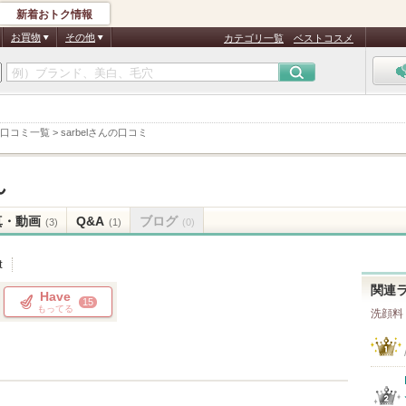
新着おトク情報
お買物
その他
カテゴリ一覧
ベストコスメ
口コミ一覧
>
sarbelさんの口コミ
ん
真・動画
Q&A
ブログ
(3)
(1)
(0)
t
関連
Have
15
もってる
洗顔料