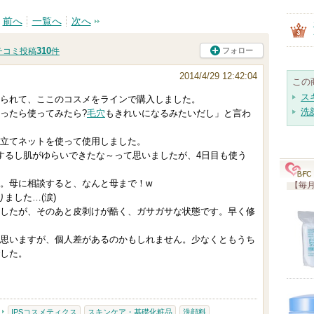
前へ
一覧へ
次へ
310
フォロー
チコミ投稿
件
2014/4/29 12:42:04
この
ス
られて、ここのコスメをラインで購入しました。
洗
ったら使ってみたら?
毛穴
もきれいになるみたいだし」と言わ
立てネットを使って使用しました。
するし肌がゆらいできたな～って思いましたが、4日目も使う
。母に相談すると、なんと母まで！w
【毎月
ました…(涙)
したが、そのあと皮剥けが酷く、ガサガサな状態です。早く修
思いますが、個人差があるのかもしれません。少なくともうち
した。
IPSコスメティクス
スキンケア・基礎化粧品
洗顔料