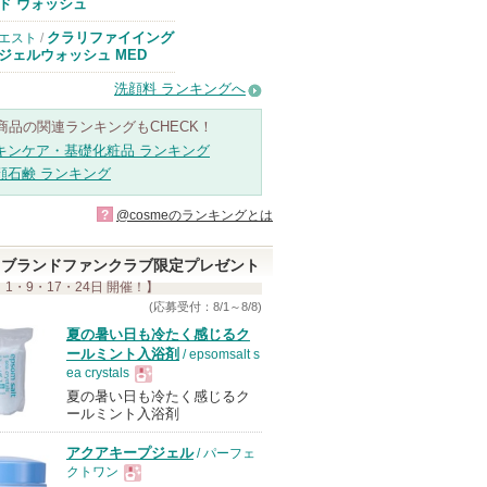
のお知らせがあ
ド ウォッシュ
ります
クラリファイイング
エスト
/
ジェルウォッシュ MED
洗顔料 ランキングへ
商品の関連ランキングもCHECK！
キンケア・基礎化粧品 ランキング
顔石鹸 ランキング
?
@cosmeのランキングとは
ブランドファンクラブ限定プレゼント
 1・9・17・24日 開催！】
(応募受付：8/1～8/8)
夏の暑い日も冷たく感じるク
ールミント入浴剤
/ epsomsalt s
ea crystals
夏の暑い日も冷たく感じるク
現
ールミント入浴剤
アクアキープジェル
/ パーフェ
品
クトワン