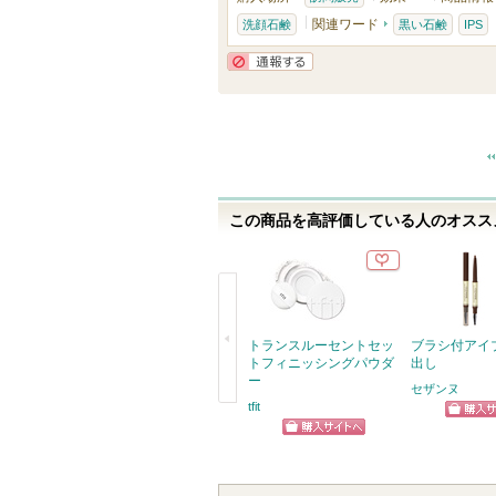
に
関連ワード
洗顔石鹸
黒い石鹸
IPS
入
り
通報する
登
録
さ
れ
て
この商品を高評価している人のオススメ
い
ま
す
トランスルーセントセッ
ブラシ付アイ
トフィニッシングパウダ
出し
ー
セザンヌ
tfit
戻
ショッ
る
ショッピン
グサイ
グサイトへ