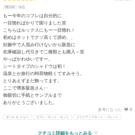
購入品
現品
もー今年のコフレは自分的に
一目惚ればかりで困りました笑
こちらはルックスにもー一目惚れ！
初めはネットでクソ高くて諦め、、
妊娠中で人混み行けないから阪急に
在庫確認し代引きで二種類とも購入～笑
やっぱかわゆいですー。
シートタイプのシャドウは初！
温泉とか旅行の時荷物軽くてすみそう。
とりあえずまだ飾ってます。
ここで博多阪急さん‥
御親切に手紙とサンプルまで
ありがとうございました。
参考になった
0
ポール ＆ ジョー
コフレ・キット・セット
メイクアップキット・パレット
クチコミ詳細をもっとみる