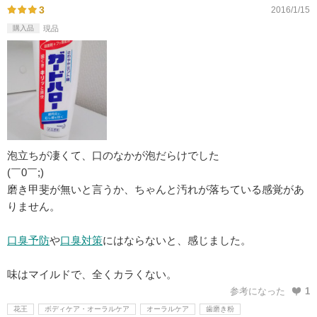
3
2016/1/15
購入品
現品
泡立ちが凄くて、口のなかが泡だらけでした
(￣0￣;)
磨き甲斐が無いと言うか、ちゃんと汚れが落ちている感覚があ
りません。
口臭予防
や
口臭対策
にはならないと、感じました。
味はマイルドで、全くカラくない。
参考になった
1
花王
ボディケア・オーラルケア
オーラルケア
歯磨き粉