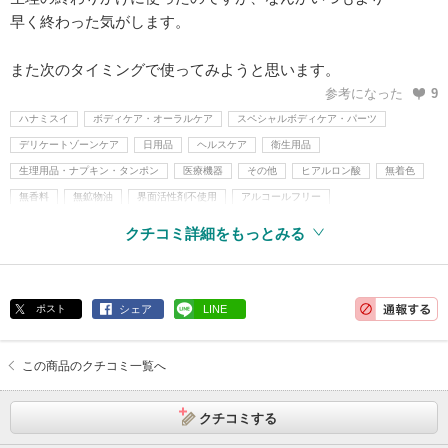
早く終わった気がします。
また次のタイミングで使ってみようと思います。
参考になった
9
ハナミスイ
ボディケア・オーラルケア
スペシャルボディケア・パーツ
デリケートゾーンケア
日用品
ヘルスケア
衛生用品
生理用品・ナプキン・タンポン
医療機器
その他
ヒアルロン酸
無着色
無香料
無鉱物油
界面活性剤不使用
アルコールフリー
クチコミ詳細をもっとみる
ポスト
シェア
LINE
この商品のクチコミ一覧へ
クチコミする