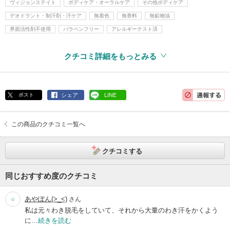
ヴィジョンステイト
ボディケア・オーラルケア
その他ボディケア
デオドラント・制汗剤・汗ケア
無着色
無香料
無鉱物油
界面活性剤不使用
パラベンフリー
アレルギーテスト済
クチコミ詳細をもっとみる
ポスト
シェア
LINE
この商品のクチコミ一覧へ
クチコミする
同じおすすめ度のクチコミ
あやぽん(>_<)
さん
私は元々わき脱毛をしていて、それから大量のわき汗をかくよう
に…
続きを読む