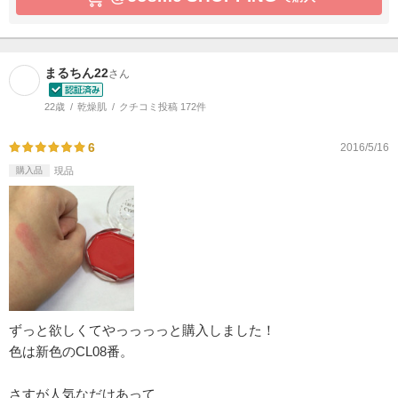
まるちん22
さん
22歳
乾燥肌
クチコミ投稿 172件
6
2016/5/16
購入品
現品
ずっと欲しくてやっっっっと購入しました！
色は新色のCL08番。
さすが人気なだけあって