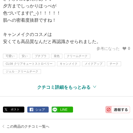
夕方までしっかりほっぺが
色づいてます(^_-)！！！！！
肌への密着度抜群ですね！
キャンメイクのコスメは
安くても高品質なんだと再認識させられました。
参考になった
0
可愛い
安い
プチプラ
発色
クリームチーク
CL08 クリアキュートストロベリー
キャンメイク
メイクアップ
チーク
ジェル・クリームチーク
クチコミ詳細をもっとみる
ポスト
シェア
LINE
この商品のクチコミ一覧へ