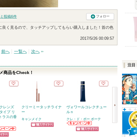
ミ投稿
6
件
フォロー
に良く見るので、タッチアップしてもらい購入しました！首の色
2017/5/26 00:09:57
前へ
一覧へ
次へ
注目
商品をCheck！
 クレンズ
クリーミータッチライナ
ヴォワールコレクチュー
超細芯アイブロ
タイプ リ
ー
ルｎ
セザンヌ
トラスの香
キャンメイク
クレ・ド・ポー ボーテ
ショッ
次
クレ・ド・ポー
ショッピン
ボーテからのお
ニアからの
グサイ
へ
ショッピン
知らせがありま