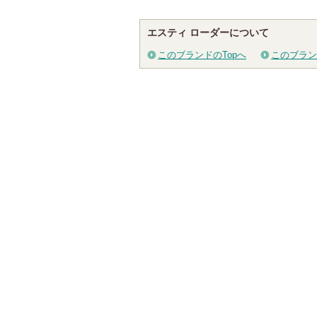
お知
グサイトへ
ショッ
ます
グサイ
エスティ ローダーについて
このブランドのTopへ
このブラン