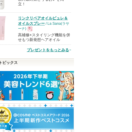
立！
品
リンクリペアオイルピュレ＆
オイルスプレー
/ La Sana(ラサ
ーナ)
高補修×スタイリング機能を併
現
せもつ新発想ヘアオイル
プレゼントをもっとみる
品
トピックス
ウ
ライトリフレクティング
プリズム・リーブル
スーパーラメラ
セッティングパウダー プ
ー&EXモイスト
ジバンシイ
レスト N
メント ＦＯＲ 
Ｙ ＤＡＭＡＧＥ
ジバンシイから
NARS
ピン
のお知らせがあ
THE ANSWER
ショッピン
ります
トへ
ショッピン