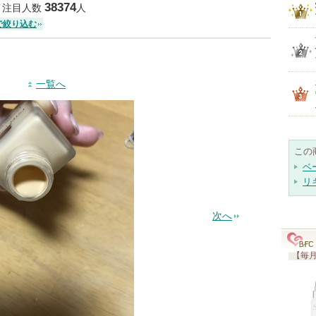
38374
注目人数
人
で絞り込む
一覧へ
この
ベ
リ
次へ
【毎月