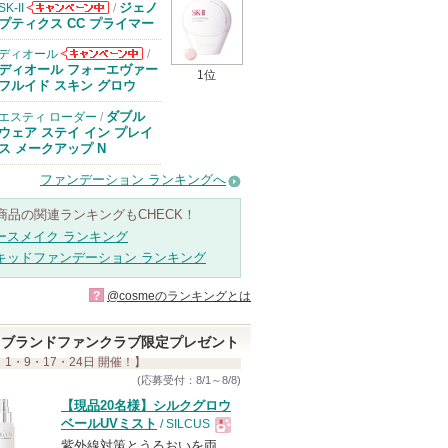
ジェノ
SK-II
/
SK-IIからのお
プティクス CC プライマー
知らせがありま
す
ディオール
/
ディオールから
ディオール フォーエヴァー
1位
のお知らせがあ
フルイド スキン グロウ
ります
ダブル
エスティ ローダー
/
ウェア ステイ イン プレイ
ス メークアップ N
ファンデーション ランキングへ
商品の関連ランキングもCHECK！
ースメイク ランキング
キッドファンデーション ランキング
?
@cosmeのランキングとは
ブランドファンクラブ限定プレゼント
 1・9・17・24日 開催！】
(応募受付：8/1～8/8)
【現品20名様】シルクグロウ
ベールUVミスト
/ SILCUS
紫外線対策とうるおいを両
現