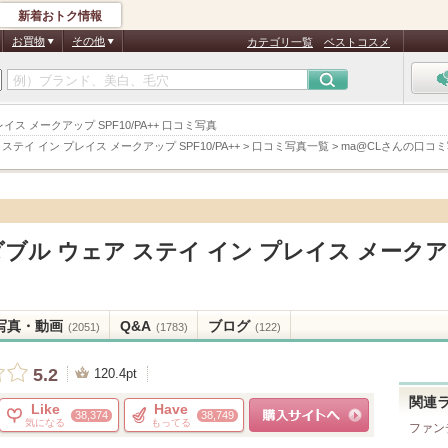
新着おトク情報
お買物
その他
カテゴリ一覧
ベストコスメ
イス メークアップ SPF10/PA++ 口コミ写真
ステイ イン プレイス メークアップ SPF10/PA++
>
口コミ写真一覧
>
ma@CLさんの口コ
ダブル ウェア ステイ イン プレイス メーク
写真・動画
Q&A
ブログ
(2051)
(1783)
(122)
5.2
120.4pt
関連
Like
Have
38,374
38,749
気になる
もってる
ファン
ショッピングサイトへ