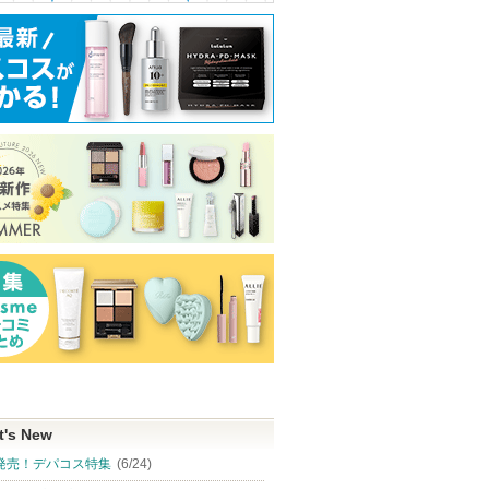
THE ANSWERか
グサイトへ
らのお知らせが
グサイトへ
ショッピ
あります
グサイト
t's New
発売！デパコス特集
(6/24)