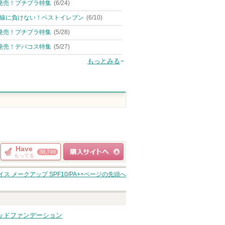
発売！プチプラ特集
(6/24)
線に負けない！ベストイレブン
(6/10)
発売！プチプラ特集
(5/28)
発売！デパコス特集
(5/27)
もっとみる
Have
38,749
もってる
ショッピングサイト
ス メークアップ SPF10/PA++
ページの先頭へ
へ
キッドファンデーション