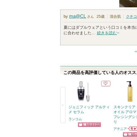
ma@CL
by
25歳
混合肌
クチコ
さん
夏にはダブルウェアという口コミを本当
に合わせました…
続きを読む
この商品を高評価している人のオススメ
ジェニフィック アルティ
スキンクリア
メ セラム
オイル アロマ
フレシングシ
ランコム
り
戻
アテニア
ショッピン
アテ
る