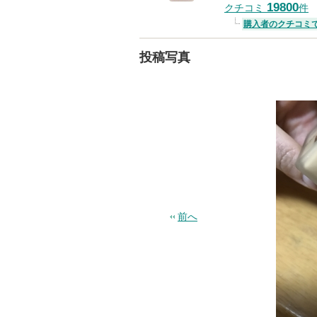
19800
クチコミ
件
購入者のクチコミ
投稿写真
前へ