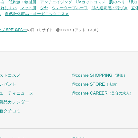
美白
低刺激・敏感肌
アンチエイジング
UVカットコスメ
肌のハリ・弾力
崩れにくい
マット肌
ツヤ
ウォータープルーフ
肌の透明感・薄づき
立
ス
自然派化粧品・オーガニックコスメ
SPF10/PA++
の口コミサイト -
@cosme（アットコスメ）
ストコスメ
@cosme SHOPPING
（通販）
レゼント
@cosme STORE
（店舗）
ューティニュース
@cosme CAREER
（美容の求人）
商品カレンダー
新クチコミ