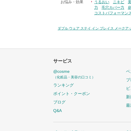
お悩み・効果
うるおい
ニキビ
力
毛穴カバー力
コストパフォーマン
ダブル ウェア ステイ イン プレイス メークアップ 
サービス
@cosme
ベ
（化粧品・美容の口コミ）
プ
ランキング
ビ
ポイント・クーポン
新
ブログ
最
Q&A