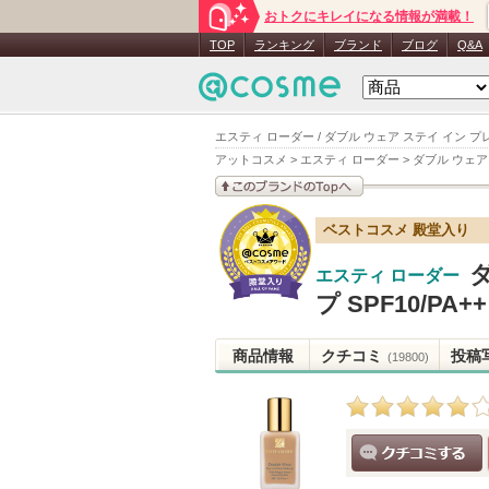
おトクにキレイになる情報が満載！
TOP
ランキング
ブランド
ブログ
Q&A
エスティ ローダー / ダブル ウェア ステイ イン プレ
アットコスメ
>
エスティ ローダー
>
ダブル ウェア 
このブランドの情報を
ベストコスメ 殿堂入り
見る
エスティ ローダー
プ SPF10/PA++
商品情報
クチコミ
投稿
(19800)
クチコミする