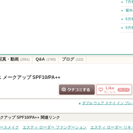
7月
紫外
6月
6月
写真・動画
Q&A
ブログ
(2051)
(1783)
(122)
メークアップ SPF10/PA++
Like
38,374
気になる
クチコミする
ダブル ウェア ステイ イン プレイ
アップ SPF10/PA++
関連リンク
ベースメイク
エスティ ローダー ファンデーション
エスティ ローダー リ